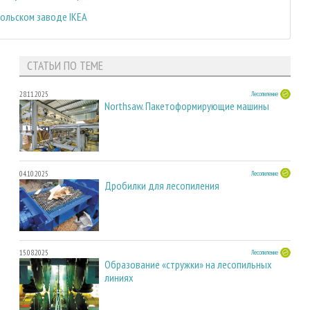
польском заводе IKEA
СТАТЬИ ПО ТЕМЕ
28.11.2025
Лесопиление
Northsaw. Пакетоформирующие машины
04.10.2025
Лесопиление
Дробилки для лесопиления
15.08.2025
Лесопиление
Образование «стружки» на лесопильных
линиях