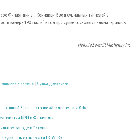
ре Финляндии в г. Кемиярви. Ввод сушильных туннелей в
3
сть камер - 190 тыс. м
в год при сушке сосновых пиломатериалов
Heinola Sawmill Machinery
Inc.
Сушильные камеры
|
Сушка древесины
ных линий SL на выставке «Лесдревмаш 2014»
предприятии UPM в Финляндии
пильном заводе в Эстонии
а 8 сушильных камер для ГК «УЛК»