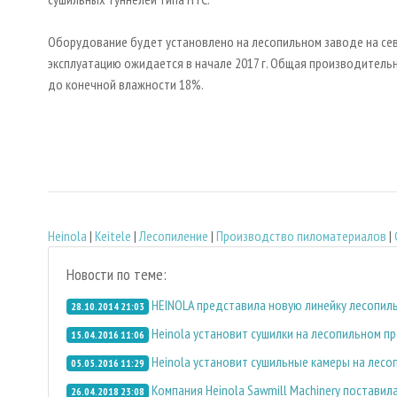
Оборудование будет установлено на лесопильном заводе на севе
эксплуатацию ожидается в начале 2017 г. Общая производительно
до конечной влажности 18%.
Heinola
|
Keitele
|
Лесопиление
|
Производство пиломатериалов
|
Новости по теме:
HEINOLA представила новую линейку лесопиль
28.10.2014 21:03
Heinola установит сушилки на лесопильном 
15.04.2016 11:06
Heinola установит сушильные камеры на лесо
05.05.2016 11:29
Компания Heinola Sawmill Machinery поставил
26.04.2018 23:08