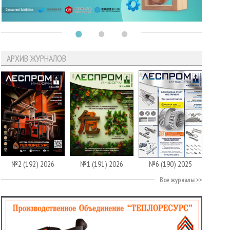
АРХИВ ЖУРНАЛОВ
№2 (192) 2026
№1 (191) 2026
№6 (190) 2025
Все журналы