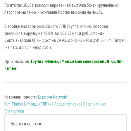
СУШКА ДРЕВЕСИНЫ
ПЕРСОНЫ
КОНТАКТЫ
РЕКЛАМА
По итогам 2015 г. консолидированная выручка 50-ти крупнейших
лесопромышленных компаний России выросла на 46,1%.
ПРОИЗВОДСТВО ДРЕВЕСНЫХ ПЛИТ
МОБИЛЬНЫЕ ВЫСТАВКИ
РЕКЛАМА НА САЙТЕ
ДЕРЕВЯННОЕ ДОМОСТРОЕНИЕ
ОФИЦИАЛЬНЫЕ ДЕЛЕГАЦИИ
В тройке лидеров российского ЛПК Группа «Илим», которая
ПРОИЗВОДСТВО МЕБЕЛИ
увеличила выручку на 48,8% до 102,53 млрд руб., «Монди
ПРИОРИТЕТНЫЕ ИНВЕСТПРОЕКТЫ
Сыктывкарский ЛПК» (рост на 29,9% до 46,47 млрд руб.) и Ilim Timber
БИОЭНЕРГЕТИКА
RUSSIAN FORESTRY REVIEW
(на 41% до 36,4 млрд руб.).
ЦБП
ГАЗЕТА ЛЕСПРОМФОРУМ
Организации:
Группа «Илим», «Монди Сыктывкарский ЛПК», Ilim
ИНСТРУМЕНТ И МАТЕРИАЛЫ
БИБЛИОТЕКА СПЕЦИАЛИСТА
Timber
Источник новости:
Lesprom Network
Ilim Timber
|
«Монди СЛПК»
|
Лесозаготовка
|
Лесопиление
|
Статистика
Новости по теме: