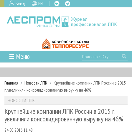
Вход
EN
☰ Меню
ГЛАВНАЯ
РУБРИКИ И ТЕМЫ
Главная
Новости ЛПК
Крупнейшие компании ЛПК России в 2015
РУБРИКИ ЖУРНАЛА
НОВОСТИ
г. увеличили консолидированную выручку на 46%
ЛЕСНОЕ ХОЗЯЙСТВО
КАЛЕНДАРЬ СОБЫТИЙ
ПРОЕКТЫ ЛПИ
НОВОСТИ ЛПК
ЛЕСОЗАГОТОВКА
НОВОСТИ ЛПК
АНАЛИТИКА
АРХИВ
Крупнейшие компании ЛПК России в 2015 г.
ЛЕСОПИЛЕНИЕ
НОВОСТИ ЖУРНАЛА
ПРЕДПРИЯТИЯ ЛПК
АРХИВ ЖУРНАЛОВ
увеличили консолидированную выручку на 46%
О ЖУРНАЛЕ
ДЕРЕВООБРАБОТКА
НОВОСТИ КОМПАНИЙ
ЛЕСНЫЕ РЕГИОНЫ РОССИИ
СТАТЬИ
ПОДПИСКА
РЕКЛАМОДАТЕЛЯМ
24.08.2016 11:48