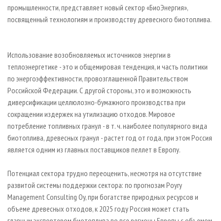
СУШКА ДРЕВЕСИНЫ
ПЕРСОНЫ
промышленности, представляет новый сектор «БиоЭнергия»,
КОНТАКТЫ
РЕКЛАМА
посвященный технологиям и производству древесного биотоплива.
ПРОИЗВОДСТВО ДРЕВЕСНЫХ ПЛИТ
МОБИЛЬНЫЕ ВЫСТАВКИ
РЕКЛАМА НА САЙТЕ
ДЕРЕВЯННОЕ ДОМОСТРОЕНИЕ
ОФИЦИАЛЬНЫЕ ДЕЛЕГАЦИИ
Использование возобновляемых источников энергии в
ПРОИЗВОДСТВО МЕБЕЛИ
ПРИОРИТЕТНЫЕ ИНВЕСТПРОЕКТЫ
теплоэнергетике - это и общемировая тенденция, и часть политики
БИОЭНЕРГЕТИКА
RUSSIAN FORESTRY REVIEW
по энергоэффективности, провозглашенной Правительством
ЦБП
ГАЗЕТА ЛЕСПРОМФОРУМ
Российской Федерации. С другой стороны, это и возможность
диверсификации целлюлозно-бумажного производства при
ИНСТРУМЕНТ И МАТЕРИАЛЫ
БИБЛИОТЕКА СПЕЦИАЛИСТА
сокращении издержек на утилизацию отходов. Мировое
потребление топливных гранул - в т. ч. наиболее популярного вида
биотоплива, древесных гранул - растет год от года, при этом Россия
является одним из главных поставщиков пеллет в Европу.
Потенциал сектора трудно переоценить, несмотря на отсутствие
развитой системы поддержки сектора: по прогнозам Poyry
Management Consulting Oy, при богатстве природных ресурсов и
объеме древесных отходов, к 2025 году Россия может стать
главным экспортером биотоплива во все регионы Европы с объемом