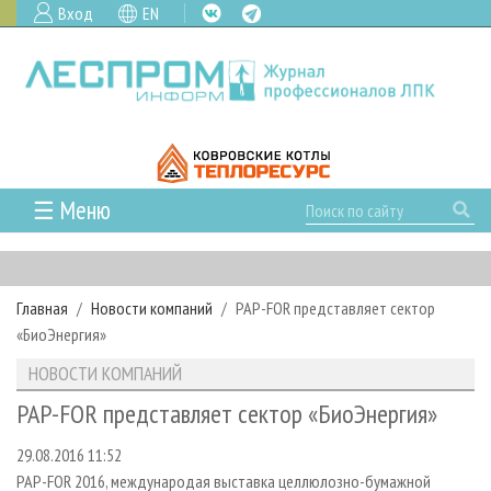
Вход
EN
☰ Меню
ГЛАВНАЯ
РУБРИКИ И ТЕМЫ
Главная
Новости компаний
PAP-FOR представляет сектор
РУБРИКИ ЖУРНАЛА
НОВОСТИ
«БиоЭнергия»
ЛЕСНОЕ ХОЗЯЙСТВО
КАЛЕНДАРЬ СОБЫТИЙ
ПРОЕКТЫ ЛПИ
НОВОСТИ КОМПАНИЙ
ЛЕСОЗАГОТОВКА
НОВОСТИ ЛПК
АНАЛИТИКА
АРХИВ
PAP-FOR представляет сектор «БиоЭнергия»
ЛЕСОПИЛЕНИЕ
НОВОСТИ ЖУРНАЛА
ПРЕДПРИЯТИЯ ЛПК
АРХИВ ЖУРНАЛОВ
О ЖУРНАЛЕ
29.08.2016 11:52
ДЕРЕВООБРАБОТКА
НОВОСТИ КОМПАНИЙ
ЛЕСНЫЕ РЕГИОНЫ РОССИИ
СТАТЬИ
ПОДПИСКА
РЕКЛАМОДАТЕЛЯМ
PAP-FOR 2016, международая выставка целлюлозно-бумажной