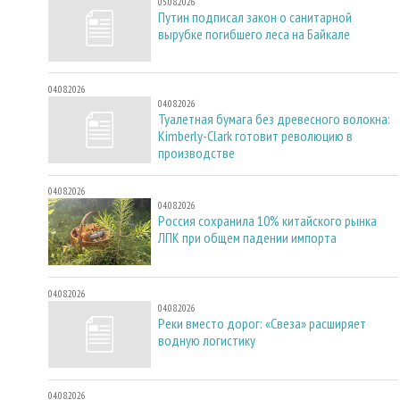
05.08.2026
Путин подписал закон о санитарной
вырубке погибшего леса на Байкале
04.08.2026
04.08.2026
Туалетная бумага без древесного волокна:
Kimberly-Clark готовит революцию в
производстве
04.08.2026
04.08.2026
Россия сохранила 10% китайского рынка
ЛПК при общем падении импорта
04.08.2026
04.08.2026
Реки вместо дорог: «Свеза» расширяет
водную логистику
04.08.2026