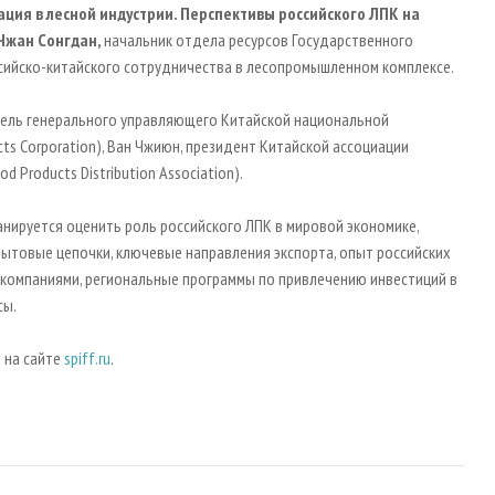
ия в лесной индустрии. Перспективы российского ЛПК на
Чжан Сонгдан,
начальник отдела ресурсов Государственного
ссийско-китайского сотрудничества в лесопромышленном комплексе.
итель генерального управляющего Китайской национальной
cts Corporation), Ван Чжиюн, президент Китайской ассоциации
 Products Distribution Association).
нируется оценить роль российского ЛПК в мировой экономике,
товые цепочки, ключевые направления экспорта, опыт российских
омпаниями, региональные программы по привлечению инвестиций в
сы.
 на сайте
spiff.ru
.