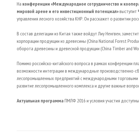
На
конференции «Международное сотрудничество и кооперац
мировой арене и его инвестиционный потенциал»
выступит
управления лесного хозяйства КНР. Он расскажет о развитии ро
В состав делегации из Китая также войдут Лиу Ненгвен, замест
корпорации продукции из древесины (China National Forest Produ
оборота древесины и древесной продукции (China Timber and Wood
Помимо российско-китайского вопроса в рамках конференции пла
возможности интеграции в международные производственно-сбы
лесопромышленных предприятий с международными торговыми к
развитие лесопромышленного комплекса и другие важные вопро
Актуальная программа
ПМЛФ 2016 и условия участия доступны