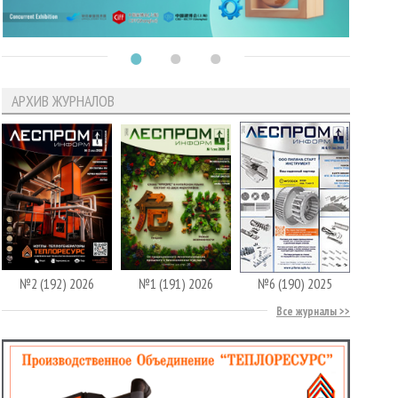
АРХИВ ЖУРНАЛОВ
№2 (192) 2026
№1 (191) 2026
№6 (190) 2025
Все журналы