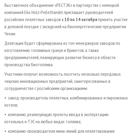
СУШКА ДРЕВЕСИНЫ
ПЕРСОНЫ
КОНТАКТЫ
РЕКЛАМА
Выставочное объединение «РЕСТЭК» в партнерстве с немецкой
компанией Eko Holz-Pellethandel приглашает руководителей
ПРОИЗВОДСТВО ДРЕВЕСНЫХ ПЛИТ
МОБИЛЬНЫЕ ВЫСТАВКИ
РЕКЛАМА НА САЙТЕ
российских пеллетных заводов
с 10 по 14 октября
принять участие
ДЕРЕВЯННОЕ ДОМОСТРОЕНИЕ
ОФИЦИАЛЬНЫЕ ДЕЛЕГАЦИИ
в деловой поездке с экскурсией на биоэнергетические предприятия
ПРОИЗВОДСТВО МЕБЕЛИ
Чехии.
ПРИОРИТЕТНЫЕ ИНВЕСТПРОЕКТЫ
БИОЭНЕРГЕТИКА
Делегация будет сформирована из топ-менеджеров заводов по
RUSSIAN FORESTRY REVIEW
изготовлению топливных гранул и брикетов, а также
ЦБП
ГАЗЕТА ЛЕСПРОМФОРУМ
предпринимателей, планирующих развитие бизнеса в области
ИНСТРУМЕНТ И МАТЕРИАЛЫ
БИБЛИОТЕКА СПЕЦИАЛИСТА
производства биотоплива.
Участники получат возможность посетить несколько передовых
чешских инновационных предприятий, заинтересованных в
сотрудничестве с российскими организациями:
• завод-производитель пеллетных, комбинированных и пиролизных
котлов;
• компанию, реализующую проекты ввода в эксплуатацию
котельных и ТЭС на любых видах топлива;
• компанию-производителя мини-линий для пеллетирования