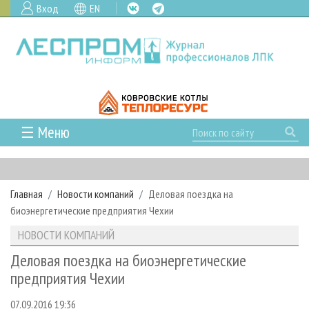
Вход
EN
☰ Меню
ГЛАВНАЯ
РУБРИКИ И ТЕМЫ
Главная
Новости компаний
Деловая поездка на
РУБРИКИ ЖУРНАЛА
НОВОСТИ
биоэнергетические предприятия Чехии
ЛЕСНОЕ ХОЗЯЙСТВО
КАЛЕНДАРЬ СОБЫТИЙ
ПРОЕКТЫ ЛПИ
НОВОСТИ КОМПАНИЙ
ЛЕСОЗАГОТОВКА
НОВОСТИ ЛПК
АНАЛИТИКА
АРХИВ
Деловая поездка на биоэнергетические
ЛЕСОПИЛЕНИЕ
НОВОСТИ ЖУРНАЛА
ПРЕДПРИЯТИЯ ЛПК
АРХИВ ЖУРНАЛОВ
предприятия Чехии
О ЖУРНАЛЕ
ДЕРЕВООБРАБОТКА
НОВОСТИ КОМПАНИЙ
ЛЕСНЫЕ РЕГИОНЫ РОССИИ
СТАТЬИ
ПОДПИСКА
РЕКЛАМОДАТЕЛЯМ
07.09.2016 19:36