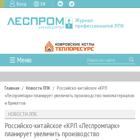
Вход
EN
☰ Меню
ГЛАВНАЯ
РУБРИКИ И ТЕМЫ
Главная
Новости ЛПК
Российско-китайское «КРЛ
РУБРИКИ ЖУРНАЛА
НОВОСТИ
«Леспромпарк» планирует увеличить производство пиломатериалов
ЛЕСНОЕ ХОЗЯЙСТВО
КАЛЕНДАРЬ СОБЫТИЙ
и брикетов
ПРОЕКТЫ ЛПИ
ЛЕСОЗАГОТОВКА
НОВОСТИ ЛПК
АНАЛИТИКА
НОВОСТИ ЛПК
АРХИВ
ЛЕСОПИЛЕНИЕ
НОВОСТИ ЖУРНАЛА
ПРЕДПРИЯТИЯ ЛПК
АРХИВ ЖУРНАЛОВ
Российско-китайское «КРЛ «Леспромпарк»
О ЖУРНАЛЕ
планирует увеличить производство
ДЕРЕВООБРАБОТКА
НОВОСТИ КОМПАНИЙ
ЛЕСНЫЕ РЕГИОНЫ РОССИИ
СТАТЬИ
ПОДПИСКА
РЕКЛАМОДАТЕЛЯМ