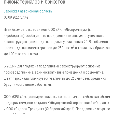
пиломатериалов и брикетов
СУШКА ДРЕВЕСИНЫ
ПЕРСОНЫ
КОНТАКТЫ
РЕКЛАМА
Еврейская автономная область
ПРОИЗВОДСТВО ДРЕВЕСНЫХ ПЛИТ
МОБИЛЬНЫЕ ВЫСТАВКИ
РЕКЛАМА НА САЙТЕ
08.09.2016 17:42
ДЕРЕВЯННОЕ ДОМОСТРОЕНИЕ
ОФИЦИАЛЬНЫЕ ДЕЛЕГАЦИИ
ПРОИЗВОДСТВО МЕБЕЛИ
ПРИОРИТЕТНЫЕ ИНВЕСТПРОЕКТЫ
Иван Аксенов, руководитель ООО «КРЛ «Леспромпарк» (г.
Биробиджан), сообщил, что предприятие планирует осуществить
БИОЭНЕРГЕТИКА
RUSSIAN FORESTRY REVIEW
реконструкцию производства с целью увеличения к 2019 г. объемов
ЦБП
ГАЗЕТА ЛЕСПРОМФОРУМ
3
производства пиломатериалов до 250 тыс. м
и топливных брикетов
до 100 тыс. тонн в год.
ИНСТРУМЕНТ И МАТЕРИАЛЫ
БИБЛИОТЕКА СПЕЦИАЛИСТА
В 2016 и 2017 годах на предприятии реконструируют основные
производственные, административные помещения и общежитие.
Штат персонала планируется увеличить до 250 человек, среди них
будут иностранные работники.
ООО «КРЛ «Леспромпарк» является совместным российско-китайским
предприятием, оно создано Хэйлунцзянской корпорацией «Юнь Ань»
и ООО «Лидога-Трейдинг» (Хабаровский край). Предприятие открыто