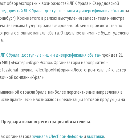
аст обзор экспортных возможностей ЛПК Урала и Свердловской
предприятий ЛПК Урала: доступные ниши и диверсификация сбыта»
на
теринбург). Кроме этого в рамках выступления заместителя министра
ича Зеленкина будут проанализированы объемы производства по
отрены основные каналы сбыта. Отдельное внимание будет уделено
а.
 ЛПК Урала: доступные ниши и диверсификация сбыта»
пройдет 21
а МВЦ «Екатеринбург-Экспо». Организаторы мероприятия -
ofessional - журнал «ЛесПромИнформ» и Лесо-строительный кластер
вочной компании-Урал».
мышленной отрасли Урала, наиболее перспективные направления в
числе практические возможности реализации готовой продукции на
е. Предварительная регистрация обязательна.
йтах организатора
журнала «ЛесПромИнформ»
и
выставки
.