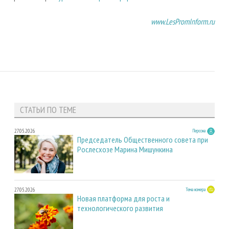
www.LesPromInform.ru
СТАТЬИ ПО ТЕМЕ
27.05.2026
Персона
Председатель Общественного совета при
Рослесхозе Марина Мишункина
27.05.2026
Тема номера
Новая платформа для роста и
технологического развития