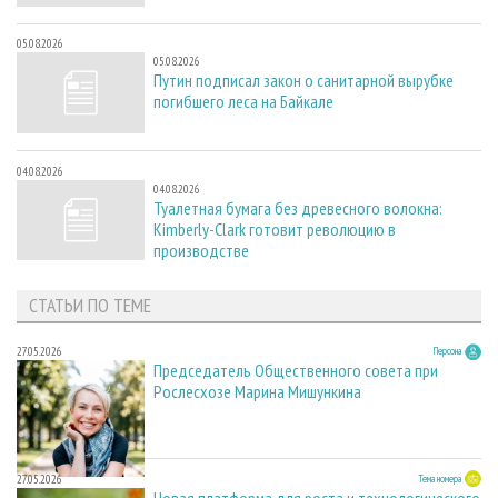
05.08.2026
05.08.2026
Путин подписал закон о санитарной вырубке
погибшего леса на Байкале
04.08.2026
04.08.2026
Туалетная бумага без древесного волокна:
Kimberly-Clark готовит революцию в
производстве
СТАТЬИ ПО ТЕМЕ
27.05.2026
Персона
Председатель Общественного совета при
Рослесхозе Марина Мишункина
27.05.2026
Тема номера
Новая платформа для роста и технологического