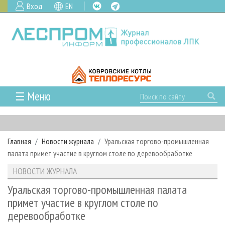
Вход
EN
☰ Меню
ГЛАВНАЯ
РУБРИКИ И ТЕМЫ
Главная
Новости журнала
Уральская торгово-промышленная
РУБРИКИ ЖУРНАЛА
НОВОСТИ
палата примет участие в круглом столе по деревообработке
ЛЕСНОЕ ХОЗЯЙСТВО
КАЛЕНДАРЬ СОБЫТИЙ
ПРОЕКТЫ ЛПИ
НОВОСТИ ЖУРНАЛА
ЛЕСОЗАГОТОВКА
НОВОСТИ ЛПК
АНАЛИТИКА
АРХИВ
Уральская торгово-промышленная палата
ЛЕСОПИЛЕНИЕ
НОВОСТИ ЖУРНАЛА
ПРЕДПРИЯТИЯ ЛПК
АРХИВ ЖУРНАЛОВ
примет участие в круглом столе по
О ЖУРНАЛЕ
деревообработке
ДЕРЕВООБРАБОТКА
НОВОСТИ КОМПАНИЙ
ЛЕСНЫЕ РЕГИОНЫ РОССИИ
СТАТЬИ
ПОДПИСКА
РЕКЛАМОДАТЕЛЯМ