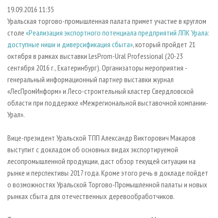
СУШКА ДРЕВЕСИНЫ
ПЕРСОНЫ
КОНТАКТЫ
РЕКЛАМА
19.09.2016 11:35
Уральская торгово-промышленная палата примет участие в круглом
ПРОИЗВОДСТВО ДРЕВЕСНЫХ ПЛИТ
МОБИЛЬНЫЕ ВЫСТАВКИ
РЕКЛАМА НА САЙТЕ
столе
«Реализация экспортного потенциала предприятий ЛПК Урала:
ДЕРЕВЯННОЕ ДОМОСТРОЕНИЕ
ОФИЦИАЛЬНЫЕ ДЕЛЕГАЦИИ
доступные ниши и диверсификация сбыта»
, который пройдет 21
ПРОИЗВОДСТВО МЕБЕЛИ
ПРИОРИТЕТНЫЕ ИНВЕСТПРОЕКТЫ
октября в рамках выставки LesProm-Ural Professional (20-23
сентября 2016 г., Екатеринбург). Организаторы мероприятия -
БИОЭНЕРГЕТИКА
RUSSIAN FORESTRY REVIEW
генеральный информационный партнер выставки журнал
ЦБП
ГАЗЕТА ЛЕСПРОМФОРУМ
«ЛесПромИнформ» и Лесо-строительный кластер Свердловской
области при поддержке «Межрегиональной выставочной компании-
ИНСТРУМЕНТ И МАТЕРИАЛЫ
БИБЛИОТЕКА СПЕЦИАЛИСТА
Урал».
Вице-президент Уральской ТПП Александр Викторович Макаров
выступит с докладом об основных видах экспортируемой
лесопромышленной продукции, даст обзор текущей ситуации на
рынке и перспективы 2017 года. Кроме этого речь в докладе пойдет
о возможностях Уральской Торгово-Промышленной палаты и новых
рынках сбыта для отечественных деревообработчиков.