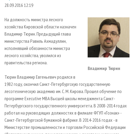
СУШКА ДРЕВЕСИНЫ
ПЕРСОНЫ
КОНТАКТЫ
РЕКЛАМА
28.09.2016 12:19
ПРОИЗВОДСТВО ДРЕВЕСНЫХ ПЛИТ
МОБИЛЬНЫЕ ВЫСТАВКИ
РЕКЛАМА НА САЙТЕ
На должность министра лесного
ДЕРЕВЯННОЕ ДОМОСТРОЕНИЕ
ОФИЦИАЛЬНЫЕ ДЕЛЕГАЦИИ
хозяйства Кировской области назначен
ПРОИЗВОДСТВО МЕБЕЛИ
Владимир Тюрин. Предыдущий глава
ПРИОРИТЕТНЫЕ ИНВЕСТПРОЕКТЫ
министерства Равиль Ахмадуллин,
БИОЭНЕРГЕТИКА
RUSSIAN FORESTRY REVIEW
исполнявший обязанности министра
ЦБП
ГАЗЕТА ЛЕСПРОМФОРУМ
лесного хозяйства, уволился из
правительства региона.
ИНСТРУМЕНТ И МАТЕРИАЛЫ
БИБЛИОТЕКА СПЕЦИАЛИСТА
Владимир Тюрин
Тюрин Владимир Евгеньевич родился в
1982 году, окончил Санкт-Петербургскую государственную
лесотехническую академию им. С. М. Кирова. Прошел обучение по
программе Executive MBA Высшей школы менеджмента Санкт-
Петербургского государственного университета. В 2008-2014 годах
работал на руководящих должностях в филиале ФГУП «Гознак» -
Санкт-Петербургской бумажной фабрике. В 2014-2016 годах - в
Министерстве промышленности и торговли Российской Федерации