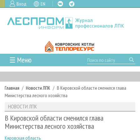
Вход
EN
☰ Меню
ГЛАВНАЯ
РУБРИКИ И ТЕМЫ
Главная
Новости ЛПК
В Кировской области сменился глава
РУБРИКИ ЖУРНАЛА
НОВОСТИ
Министерства лесного хозяйства
ЛЕСНОЕ ХОЗЯЙСТВО
КАЛЕНДАРЬ СОБЫТИЙ
ПРОЕКТЫ ЛПИ
НОВОСТИ ЛПК
ЛЕСОЗАГОТОВКА
НОВОСТИ ЛПК
АНАЛИТИКА
АРХИВ
В Кировской области сменился глава
ЛЕСОПИЛЕНИЕ
НОВОСТИ ЖУРНАЛА
ПРЕДПРИЯТИЯ ЛПК
АРХИВ ЖУРНАЛОВ
Министерства лесного хозяйства
О ЖУРНАЛЕ
ДЕРЕВООБРАБОТКА
НОВОСТИ КОМПАНИЙ
ЛЕСНЫЕ РЕГИОНЫ РОССИИ
СТАТЬИ
ПОДПИСКА
РЕКЛАМОДАТЕЛЯМ
Кировская область