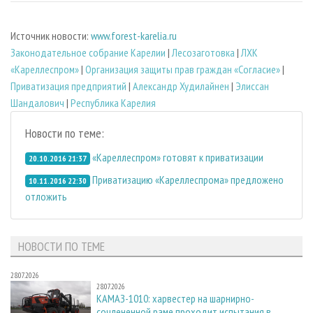
Источник новости:
www.forest-karelia.ru
Законодательное собрание Карелии
|
Лесозаготовка
|
ЛХК
«Кареллеспром»
|
Организация защиты прав граждан «Согласие»
|
Приватизация предприятий
|
Александр Худилайнен
|
Элиссан
Шандалович
|
Республика Карелия
Новости по теме:
«Кареллеспром» готовят к приватизации
20.10.2016 21:37
Приватизацию «Кареллеспрома» предложено
10.11.2016 22:30
отложить
НОВОСТИ ПО ТЕМЕ
28.07.2026
28.07.2026
КАМАЗ-1010: харвестер на шарнирно-
сочлененной раме проходит испытания в