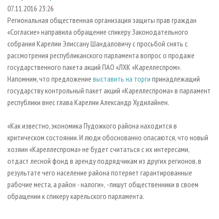
СУШКА ДРЕВЕСИНЫ
ПЕРСОНЫ
КОНТАКТЫ
РЕКЛАМА
07.11.2016 23:26
Региональная общественная организация защиты прав граждан
ПРОИЗВОДСТВО ДРЕВЕСНЫХ ПЛИТ
МОБИЛЬНЫЕ ВЫСТАВКИ
РЕКЛАМА НА САЙТЕ
«Согласие» направила обращение спикеру Законодательного
ДЕРЕВЯННОЕ ДОМОСТРОЕНИЕ
ОФИЦИАЛЬНЫЕ ДЕЛЕГАЦИИ
собрания Карелии Элиссану Шандаловичу с просьбой снять с
ПРОИЗВОДСТВО МЕБЕЛИ
рассмотрения республиканского парламента вопрос о продаже
ПРИОРИТЕТНЫЕ ИНВЕСТПРОЕКТЫ
государственного пакета акций ПАО «ЛХК «Кареллеспром».
БИОЭНЕРГЕТИКА
RUSSIAN FORESTRY REVIEW
Напомним, что предложение
выставить на торги
принадлежащий
ЦБП
ГАЗЕТА ЛЕСПРОМФОРУМ
государству контрольный пакет акций «Кареллеспрома» в парламент
республики внес глава Карелии Александр Худилайнен.
ИНСТРУМЕНТ И МАТЕРИАЛЫ
БИБЛИОТЕКА СПЕЦИАЛИСТА
«Как известно, экономика Пудожкого района находится в
критическом состоянии. И люди обоснованно опасаются, что новый
хозяин «Кареллеспрома» не будет считаться с их интересами,
отдаст лесной фонд в аренду подрядчикам из других регионов, в
результате чего население района потеряет гарантированные
рабочие места, а район - налоги»,
-
пишут общественники в своем
обращении к спикеру карельского парламента.