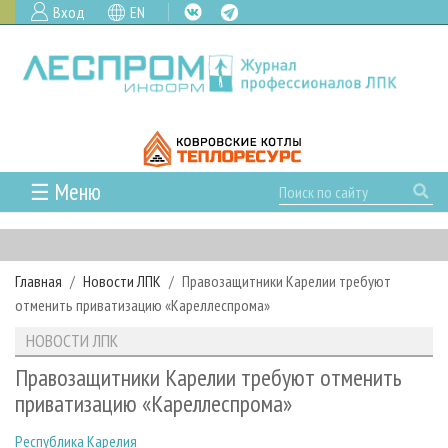
Вход
EN
☰ Меню
ГЛАВНАЯ
РУБРИКИ И ТЕМЫ
Главная
Новости ЛПК
Правозащитники Карелии требуют
РУБРИКИ ЖУРНАЛА
НОВОСТИ
отменить приватизацию «Кареллеспрома»
ЛЕСНОЕ ХОЗЯЙСТВО
КАЛЕНДАРЬ СОБЫТИЙ
ПРОЕКТЫ ЛПИ
НОВОСТИ ЛПК
ЛЕСОЗАГОТОВКА
НОВОСТИ ЛПК
АНАЛИТИКА
АРХИВ
Правозащитники Карелии требуют отменить
ЛЕСОПИЛЕНИЕ
НОВОСТИ ЖУРНАЛА
ПРЕДПРИЯТИЯ ЛПК
АРХИВ ЖУРНАЛОВ
приватизацию «Кареллеспрома»
О ЖУРНАЛЕ
ДЕРЕВООБРАБОТКА
НОВОСТИ КОМПАНИЙ
ЛЕСНЫЕ РЕГИОНЫ РОССИИ
СТАТЬИ
ПОДПИСКА
РЕКЛАМОДАТЕЛЯМ
Республика Карелия