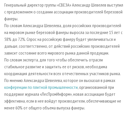
СУШКА ДРЕВЕСИНЫ
ПЕРСОНЫ
КОНТАКТЫ
РЕКЛАМА
Генеральный директор группы «СВЕЗА» Александр Шевелев выступил
с предложением о создании ассоциации производителей березовой
ПРОИЗВОДСТВО ДРЕВЕСНЫХ ПЛИТ
МОБИЛЬНЫЕ ВЫСТАВКИ
РЕКЛАМА НА САЙТЕ
фанеры.
ДЕРЕВЯННОЕ ДОМОСТРОЕНИЕ
ОФИЦИАЛЬНЫЕ ДЕЛЕГАЦИИ
По словам Александра Шевелева, доля российских производителей
ПРОИЗВОДСТВО МЕБЕЛИ
на мировом рынке березовой фанеры выросла за последние 15 лет с
ПРИОРИТЕТНЫЕ ИНВЕСТПРОЕКТЫ
58% до 72%. Спрос на российскую фанеру будет увеличиваться и
БИОЭНЕРГЕТИКА
RUSSIAN FORESTRY REVIEW
дальше, соответственно, от действий российских производителей
ЦБП
ГАЗЕТА ЛЕСПРОМФОРУМ
зависит состояние всего мирового рынка данной продукции.
По словам эксперта, для того чтобы обеспечить отрасли
ИНСТРУМЕНТ И МАТЕРИАЛЫ
БИБЛИОТЕКА СПЕЦИАЛИСТА
стабильное развитие и защитить ее от рисков, необходима
координация деятельности всех отечественных участников рынка.
По мнению Александра Шевелева, которое он высказал в рамках
конференции по плитной промышленности
, организованной при
поддержке журнала «ЛесПромИнформ», новая ассоциация будет
эффективна, если в нее войдут производители, обеспечивающие не
менее 60% от общего объема выпуска фанеры.