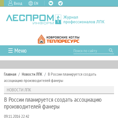
Вход
EN
☰ Меню
ГЛАВНАЯ
РУБРИКИ И ТЕМЫ
Главная
Новости ЛПК
В России планируется создать
РУБРИКИ ЖУРНАЛА
НОВОСТИ
ассоциацию производителей фанеры
ЛЕСНОЕ ХОЗЯЙСТВО
КАЛЕНДАРЬ СОБЫТИЙ
ПРОЕКТЫ ЛПИ
НОВОСТИ ЛПК
ЛЕСОЗАГОТОВКА
НОВОСТИ ЛПК
АНАЛИТИКА
АРХИВ
В России планируется создать ассоциацию
ЛЕСОПИЛЕНИЕ
НОВОСТИ ЖУРНАЛА
ПРЕДПРИЯТИЯ ЛПК
АРХИВ ЖУРНАЛОВ
производителей фанеры
О ЖУРНАЛЕ
ДЕРЕВООБРАБОТКА
НОВОСТИ КОМПАНИЙ
ЛЕСНЫЕ РЕГИОНЫ РОССИИ
СТАТЬИ
ПОДПИСКА
РЕКЛАМОДАТЕЛЯМ
09.11.2016 22:42