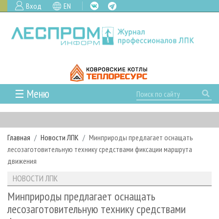
Вход
EN
☰ Меню
ГЛАВНАЯ
РУБРИКИ И ТЕМЫ
Главная
Новости ЛПК
Минприроды предлагает оснащать
РУБРИКИ ЖУРНАЛА
НОВОСТИ
лесозаготовительную технику средствами фиксации маршрута
ЛЕСНОЕ ХОЗЯЙСТВО
КАЛЕНДАРЬ СОБЫТИЙ
движения
ПРОЕКТЫ ЛПИ
ЛЕСОЗАГОТОВКА
НОВОСТИ ЛПК
АНАЛИТИКА
НОВОСТИ ЛПК
АРХИВ
ЛЕСОПИЛЕНИЕ
НОВОСТИ ЖУРНАЛА
ПРЕДПРИЯТИЯ ЛПК
АРХИВ ЖУРНАЛОВ
Минприроды предлагает оснащать
О ЖУРНАЛЕ
лесозаготовительную технику средствами
ДЕРЕВООБРАБОТКА
НОВОСТИ КОМПАНИЙ
ЛЕСНЫЕ РЕГИОНЫ РОССИИ
СТАТЬИ
ПОДПИСКА
РЕКЛАМОДАТЕЛЯМ