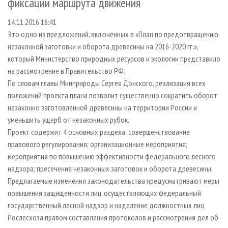
фиксации маршрута движения
СУШКА ДРЕВЕСИНЫ
ПЕРСОНЫ
КОНТАКТЫ
РЕКЛАМА
14.11.2016 16:41
ПРОИЗВОДСТВО ДРЕВЕСНЫХ ПЛИТ
МОБИЛЬНЫЕ ВЫСТАВКИ
РЕКЛАМА НА САЙТЕ
Это одно из предложений, включенных в «План по предотвращению
ДЕРЕВЯННОЕ ДОМОСТРОЕНИЕ
ОФИЦИАЛЬНЫЕ ДЕЛЕГАЦИИ
незаконной заготовки и оборота древесины на 2016-2020 гг.»,
ПРОИЗВОДСТВО МЕБЕЛИ
ПРИОРИТЕТНЫЕ ИНВЕСТПРОЕКТЫ
который Министерство природных ресурсов и экологии представило
на рассмотрение в Правительство РФ.
БИОЭНЕРГЕТИКА
RUSSIAN FORESTRY REVIEW
По словам главы Минприроды Сергея Донского, реализация всех
ЦБП
ГАЗЕТА ЛЕСПРОМФОРУМ
положений проекта плана позволит существенно сократить оборот
незаконно заготовленной древесины на территории России и
ИНСТРУМЕНТ И МАТЕРИАЛЫ
БИБЛИОТЕКА СПЕЦИАЛИСТА
уменьшить ущерб от незаконных рубок.
Проект содержит 4 основных раздела: совершенствование
правового регулирования; организационные мероприятия;
мероприятия по повышению эффективности федерального лесного
надзора; пресечение незаконных заготовок и оборота древесины.
Предлагаемые изменения законодательства предусматривают меры
повышения защищенности лиц, осуществляющих федеральный
государственный лесной надзор и наделение должностных лиц
Рослесхоза правом составления протоколов и рассмотрения дел об