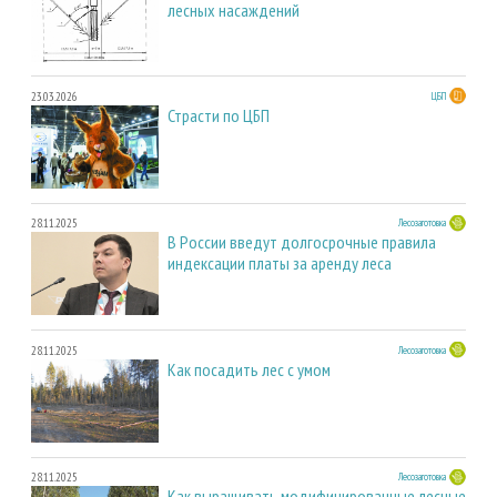
лесных насаждений
23.03.2026
ЦБП
Страсти по ЦБП
28.11.2025
Лесозаготовка
В России введут долгосрочные правила
индексации платы за аренду леса
28.11.2025
Лесозаготовка
Как посадить лес с умом
28.11.2025
Лесозаготовка
Как выращивать модифицированные лесные