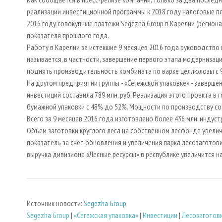
реализации инвестиционной программы к 2018 году налоговые п
2016 году совокупные платежи Segezha Group в Карелии (региона
показателя прошлого года.
Работу в Карелии за истекшие 9 месяцев 2016 года руководство
называется, в частности, завершение первого этапа модерниза
поднять производительность комбината по варке целлюлозы с 900
На другом предприятии группы - «Сегежской упаковке» - заверш
инвестиций составила 789 млн. руб. Реализация этого проекта в
бумажной упаковки с 48% до 52%. Мощности по производству со
Всего за 9 месяцев 2016 года изготовлено более 436 млн. индус
Объем заготовки круглого леса на собственном лесфонде увеличи
показатель за счет обновления и увеличения парка лесозаготови
выручка дивизиона «Лесные ресурсы» в республике увеличится н
Источник новости:
Segezha Group
Segezha Group
|
«Сегежская упаковка»
|
Инвестиции
|
Лесозаготов