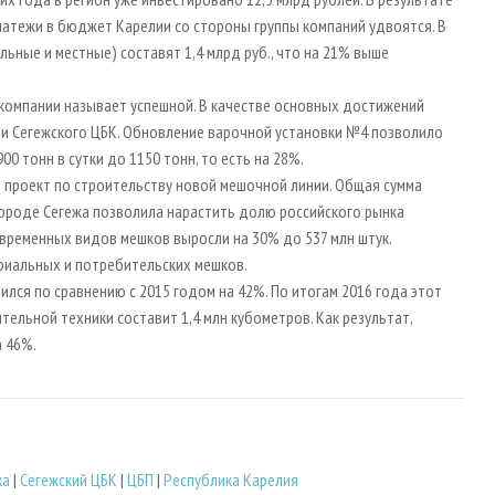
латежи в бюджет Карелии со стороны группы компаний удвоятся. В
льные и местные) составят 1,4 млрд руб., что на 21% выше
 компании называет успешной. В качестве основных достижений
ции Сегежского ЦБК. Обновление варочной установки №4 позволило
 тонн в сутки до 1150 тонн, то есть на 28%.
ен проект по строительству новой мешочной линии. Общая сумма
 городе Сегежа позволила нарастить долю российского рынка
временных видов мешков выросли на 30% до 537 млн штук.
триальных и потребительских мешков.
лся по сравнению с 2015 годом на 42%. По итогам 2016 года этот
тельной техники составит 1,4 млн кубометров. Как результат,
а 46%.
ка
|
Сегежский ЦБК
|
ЦБП
|
Республика Карелия