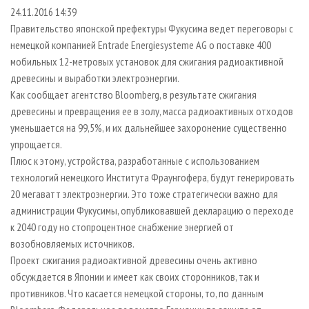
СУШКА ДРЕВЕСИНЫ
ПЕРСОНЫ
КОНТАКТЫ
РЕКЛАМА
24.11.2016 14:39
Правительство японской префектуры Фукусима ведет переговоры с
ПРОИЗВОДСТВО ДРЕВЕСНЫХ ПЛИТ
МОБИЛЬНЫЕ ВЫСТАВКИ
РЕКЛАМА НА САЙТЕ
немецкой компанией Entrade Energiesysteme AG о поставке 400
ДЕРЕВЯННОЕ ДОМОСТРОЕНИЕ
ОФИЦИАЛЬНЫЕ ДЕЛЕГАЦИИ
мобильных 12-метровых установок для сжигания радиоактивной
ПРОИЗВОДСТВО МЕБЕЛИ
древесины и выработки электроэнергии.
ПРИОРИТЕТНЫЕ ИНВЕСТПРОЕКТЫ
Как сообщает агентство Вloomberg, в результате сжигания
БИОЭНЕРГЕТИКА
RUSSIAN FORESTRY REVIEW
древесины и превращения ее в золу, масса радиоактивных отходов
ЦБП
ГАЗЕТА ЛЕСПРОМФОРУМ
уменьшается на 99,5%, и их дальнейшее захоронение существенно
упрощается.
ИНСТРУМЕНТ И МАТЕРИАЛЫ
БИБЛИОТЕКА СПЕЦИАЛИСТА
Плюс к этому, устройства, разработанные с использованием
технологий немецкого Института Фраунгофера, будут генерировать
20 мегаватт электроэнергии. Это тоже стратегически важно для
администрации Фукусимы, опубликовавшей декларацию о переходе
к 2040 году но стопроцентное снабжение энергией от
возобновляемых источников.
Проект сжигания радиоактивной древесины очень активно
обсуждается в Японии и имеет как своих сторонников, так и
противников. Что касается немецкой стороны, то, по данным