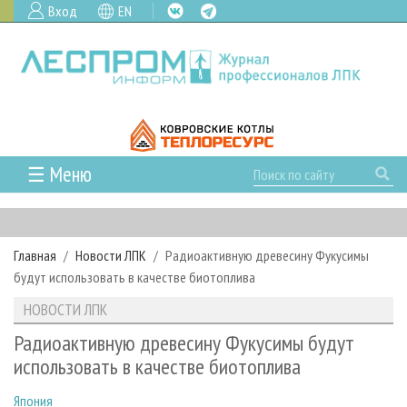
Вход
EN
☰ Меню
ГЛАВНАЯ
РУБРИКИ И ТЕМЫ
Главная
Новости ЛПК
Радиоактивную древесину Фукусимы
РУБРИКИ ЖУРНАЛА
НОВОСТИ
будут использовать в качестве биотоплива
ЛЕСНОЕ ХОЗЯЙСТВО
КАЛЕНДАРЬ СОБЫТИЙ
ПРОЕКТЫ ЛПИ
НОВОСТИ ЛПК
ЛЕСОЗАГОТОВКА
НОВОСТИ ЛПК
АНАЛИТИКА
АРХИВ
Радиоактивную древесину Фукусимы будут
ЛЕСОПИЛЕНИЕ
НОВОСТИ ЖУРНАЛА
ПРЕДПРИЯТИЯ ЛПК
АРХИВ ЖУРНАЛОВ
использовать в качестве биотоплива
О ЖУРНАЛЕ
ДЕРЕВООБРАБОТКА
НОВОСТИ КОМПАНИЙ
ЛЕСНЫЕ РЕГИОНЫ РОССИИ
СТАТЬИ
ПОДПИСКА
РЕКЛАМОДАТЕЛЯМ
Япония