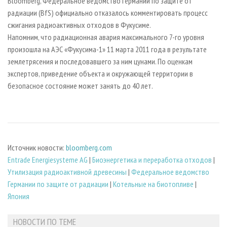
Вloomberg, Федеральное ведомство Германии по защите от
радиации (BfS) официально отказалось комментировать процесс
сжигания радиоактивных отходов в Фукусиме.
Напомним, что радиационная авария максимального 7-го уровня
произошла на АЭС «Фукусима-1» 11 марта 2011 года в результате
землетрясения и последовавшего за ним цунами. По оценкам
экспертов, приведение объекта и окружающей территории в
безопасное состояние может занять до 40 лет.
Источник новости:
bloomberg.com
Entrade Energiesysteme AG
|
Биoэнергетика и переработка отходов
|
Утилизация радиоактивной древесины
|
Федеральное ведомство
Германии по защите от радиации
|
Котельные на биотопливе
|
Япония
НОВОСТИ ПО ТЕМЕ