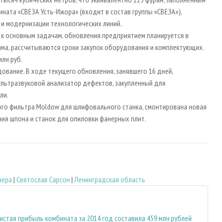
ината «СВЕЗА Усть-Ижора» (входит в состав группы «СВЕЗА»),
и модернизации технологических линий.
я к основным задачам, обновления предприятием планируется в
мма, рассчитываются сроки закупок оборудования и комплектующих.
лн руб.
ование. В ходе текущего обновления, занявшего 16 дней,
 ультразвуковой анализатор дефектов, закупленный для
ли.
ного фильтра Moldow для шлифовального станка, смонтирована новая
ия шпона и станок для опиловки фанерных плит.
нера
|
Святослав Сарсон
|
Ленинградская область
истая прибыль комбината за 2014 год составила 459 млн рублей