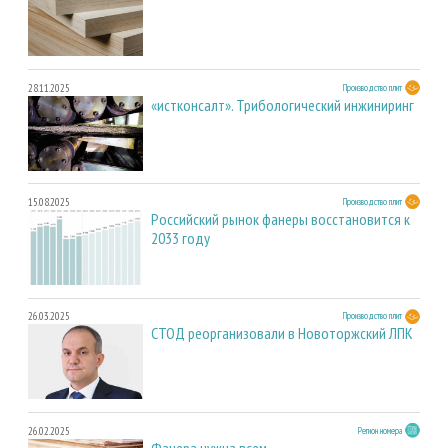
28.11.2025
Производство плит
«истконсалт». Трибологический инжиниринг
15.08.2025
Производство плит
Российский рынок фанеры восстановится к
2033 году
26.03.2025
Производство плит
СТОД реорганизовали в Новоторжский ЛПК
26.02.2025
Регион номера
Фанера нужна всем