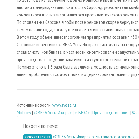
листами фанеры», - заявил Святослав Сарсон, руководитель комб
комментируя итоги завершившегося профилактического ремонта 
По словам г-на Сарсона, чтобы после ремонтов скорее вернутьс
самом начале года, когда утверждается инвестиционная програ
В этом году объем инвестпрограммы предприятия составит 430 м
Основные инвестиции «СВЕЗА Усть-Ижора» приходятся на оборуд
специалисты комбината, в частности, смонтировали и запустили
производства продукции заказчиков из судостроительной отрас
Помимо этого, в 1,5 раза была увеличена мощность аспирацион
линия дробления отходов шпона, модернизированы линия лущен
Источник новости:
www.sveza.ru
Moldow
|
«СВЕЗА Усть-Ижора»
|
«СВЕЗА»
|
Производство плит
|
Фа
Новости по теме:
«СВЕЗА Усть-Ижора» отчиталась о доходах: ч
27.05.2015 12:59