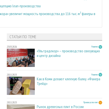
нцепцию lean-производства
3
жора» увеличит мощность производства до 116 тыс. м
фанеры в
СТАТЬИ ПО ТЕМЕ
23.03.2026
Развитие
«Ультрадекор» – производство связующих
и центр дизайна
28.11.2025
Развитие
Как в Коми делают клееную балку. «Фанера
Трейд»
28.11.2025
Производство плит
Рынок древесных плит в России