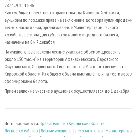
СУШКА ДРЕВЕСИНЫ
ПЕРСОНЫ
КОНТАКТЫ
РЕКЛАМА
28.11.2016 16:46
Как сообщает пресс-центр правительства Кировской области,
ПРОИЗВОДСТВО ДРЕВЕСНЫХ ПЛИТ
МОБИЛЬНЫЕ ВЫСТАВКИ
РЕКЛАМА НА САЙТЕ
аукционы по продаже права на заключение договора купли-продажи
ДЕРЕВЯННОЕ ДОМОСТРОЕНИЕ
ОФИЦИАЛЬНЫЕ ДЕЛЕГАЦИИ
лесных насаждений, организованные Министерством лесного
ПРОИЗВОДСТВО МЕБЕЛИ
хозяйства региона для субъектов малого и среднего бизнеса,
ПРИОРИТЕТНЫЕ ИНВЕСТПРОЕКТЫ
назначены на 6 и 7 декабря.
БИОЭНЕРГЕТИКА
RUSSIAN FORESTRY REVIEW
На аукционы выставлены лесные участки с объемом древесины
ЦБП
ГАЗЕТА ЛЕСПРОМФОРУМ
3
около 150 тыс. м
на территории Афанасьевского, Даровского,
ИНСТРУМЕНТ И МАТЕРИАЛЫ
БИБЛИОТЕКА СПЕЦИАЛИСТА
Омутнинского, Опаринского, Синегорского и Унинского лесничеств
Кировской области. Из общего объема выставленных на торги лесов
сформированы 64 лота.
Прием заявок на участие в аукционах осуществляется до 1 декабря.
Источник новости:
Правительство Кировской области
Лесное хозяйство
|
Лесные аукционы
|
Лесозаготовка
|
Министерство