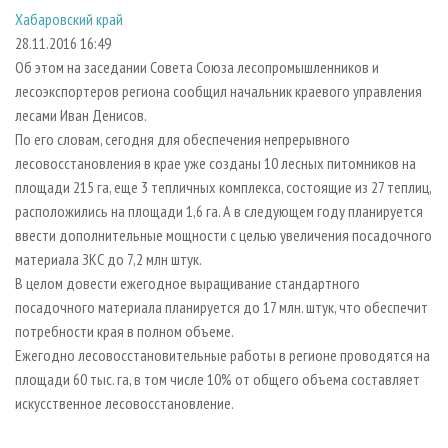
СУШКА ДРЕВЕСИНЫ
ПЕРСОНЫ
КОНТАКТЫ
РЕКЛАМА
Хабаровский край
28.11.2016 16:49
ПРОИЗВОДСТВО ДРЕВЕСНЫХ ПЛИТ
МОБИЛЬНЫЕ ВЫСТАВКИ
РЕКЛАМА НА САЙТЕ
Об этом на заседании Совета Союза лесопромышленников и
ДЕРЕВЯННОЕ ДОМОСТРОЕНИЕ
ОФИЦИАЛЬНЫЕ ДЕЛЕГАЦИИ
лесоэкспортеров региона сообщил начальник краевого управления
ПРОИЗВОДСТВО МЕБЕЛИ
ПРИОРИТЕТНЫЕ ИНВЕСТПРОЕКТЫ
лесами Иван Денисов.
По его словам, сегодня для обеспечения непрерывного
БИОЭНЕРГЕТИКА
RUSSIAN FORESTRY REVIEW
лесовосстановления в крае уже созданы 10 лесных питомников на
ЦБП
ГАЗЕТА ЛЕСПРОМФОРУМ
площади 215 га, еще 3 тепличных комплекса, состоящие из 27 теплиц,
расположились на площади 1,6 га. А в следующем году планируется
ИНСТРУМЕНТ И МАТЕРИАЛЫ
БИБЛИОТЕКА СПЕЦИАЛИСТА
ввести дополнительные мощности с целью увеличения посадочного
материала ЗКС до 7,2 млн штук.
В целом довести ежегодное выращивание стандартного
посадочного материала планируется до 17 млн. штук, что обеспечит
потребности края в полном объеме.
Ежегодно лесовосстановительные работы в регионе проводятся на
площади 60 тыс. га, в том числе 10% от общего объема составляет
искусственное лесовосстановление.