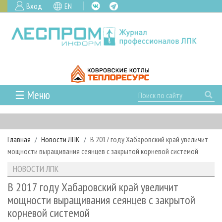
Вход
EN
☰ Меню
ГЛАВНАЯ
РУБРИКИ И ТЕМЫ
Главная
Новости ЛПК
В 2017 году Хабаровский край увеличит
РУБРИКИ ЖУРНАЛА
НОВОСТИ
мощности выращивания сеянцев с закрытой корневой системой
ЛЕСНОЕ ХОЗЯЙСТВО
КАЛЕНДАРЬ СОБЫТИЙ
ПРОЕКТЫ ЛПИ
НОВОСТИ ЛПК
ЛЕСОЗАГОТОВКА
НОВОСТИ ЛПК
АНАЛИТИКА
АРХИВ
В 2017 году Хабаровский край увеличит
ЛЕСОПИЛЕНИЕ
НОВОСТИ ЖУРНАЛА
ПРЕДПРИЯТИЯ ЛПК
АРХИВ ЖУРНАЛОВ
мощности выращивания сеянцев с закрытой
О ЖУРНАЛЕ
корневой системой
ДЕРЕВООБРАБОТКА
НОВОСТИ КОМПАНИЙ
ЛЕСНЫЕ РЕГИОНЫ РОССИИ
СТАТЬИ
ПОДПИСКА
РЕКЛАМОДАТЕЛЯМ