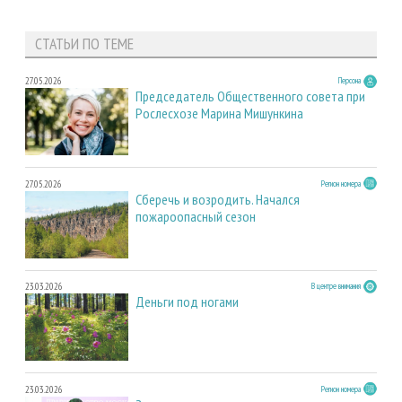
СТАТЬИ ПО ТЕМЕ
27.05.2026
Персона
Председатель Общественного совета при
Рослесхозе Марина Мишункина
27.05.2026
Регион номера
Сберечь и возродить. Начался
пожароопасный сезон
23.03.2026
В центре внимания
Деньги под ногами
23.03.2026
Регион номера