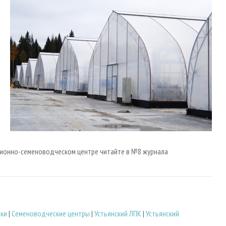
ционно-семеноводческом центре читайте в №8 журнала
ки
|
Семеноводческие центры
|
Устьянский ЛПК
|
Устьянский