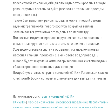
пресс-служба компании, общая площадь бетонирования в ходе
реконструкции составила 4,4 га (все полы в теплицах, проезды,
площадки и т.п.).
Также был выполнен ремонт кровли и косметический ремонт
административно-бытового корпуса, покрытия теплиц.
Заканчивается установка ограждения по периметру.
Полностью модернизирована наружная система отопления, в
январе планируется монтаж системы отопления в теплицах.
Усовершенствована система орошения: установлены новая
насосная станция, проложен 1,2 км нового водопровода. В
январе будет закуплена компьютеризированная система подачи
сбалансированного питания для сеянцев.
Подробную статью о группе компаний «УЛК» и Устьянском селек
«ЛесПромИнформ», который в ближайшие дни выйдет из печати.
Источник новости:
Группа компаний «УЛК»
ГК «УЛК»
|
Лесное хозяйство
|
Лесовосстановление
|
Лесопитомни
селекционно-семеноводческий центр
|
Архангельская область