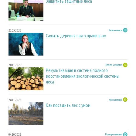
Защитить защитные леса
23.03.2026
Регион номера
Сажать деревья надо правильно
28.11.2025
Лесное хозяйство
Рекультивация в системе полного
восстановления экологической системы
леса
28.11.2025
Лесозаготовка
Как посадить лес с умом
04.10.2025
В центре внимания