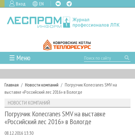
Вход
EN
☰ Меню
ГЛАВНАЯ
РУБРИКИ И ТЕМЫ
Главная
Новости компаний
Погрузчик Konecranes SMV на
РУБРИКИ ЖУРНАЛА
НОВОСТИ
выставке «Российский лес 2016» в Вологде
ЛЕСНОЕ ХОЗЯЙСТВО
КАЛЕНДАРЬ СОБЫТИЙ
ПРОЕКТЫ ЛПИ
НОВОСТИ КОМПАНИЙ
ЛЕСОЗАГОТОВКА
НОВОСТИ ЛПК
АНАЛИТИКА
АРХИВ
Погрузчик Konecranes SMV на выставке
ЛЕСОПИЛЕНИЕ
НОВОСТИ ЖУРНАЛА
ПРЕДПРИЯТИЯ ЛПК
АРХИВ ЖУРНАЛОВ
«Российский лес 2016» в Вологде
О ЖУРНАЛЕ
ДЕРЕВООБРАБОТКА
НОВОСТИ КОМПАНИЙ
ЛЕСНЫЕ РЕГИОНЫ РОССИИ
СТАТЬИ
ПОДПИСКА
РЕКЛАМОДАТЕЛЯМ
08.12.2016 13:30