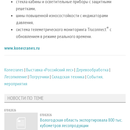
стекла кабины и осветительные приборы с защитными
решетками,
шины повышенной износостойкости с индикаторами
давления,
®
система телеметрического мониторинга Truconnect
с
обновлением в режиме реального времени.
www.konecranes.ru
Konecranes
|
Выставка «Российский лес»
|
Деревообработка
|
Лесопиление
|
Погрузчики
|
Складская техника
|
События,
мероприятия
НОВОСТИ ПО ТЕМЕ
07.08.2026
07.08.2026
Вологодская область экспортировала 800 тыс.
кубометров лесопродукции