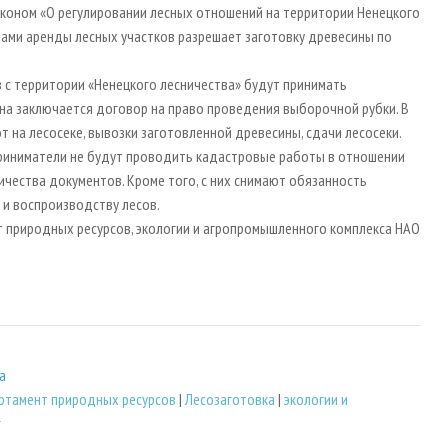
коном «О регулировании лесных отношений на территории Ненецкого
ами аренды лесных участков разрешает заготовку древесины по
в с территории «Ненецкого лесничества» будут принимать
на заключается договор на право проведения выборочной рубки. В
 на лесосеке, вывозки заготовленной древесины, сдачи лесосеки.
приниматели не будут проводить кадастровые работы в отношении
чества документов. Кроме того, с них снимают обязанность
 и воспроизводству лесов.
 природных ресурсов, экологии и агропромышленного комплекса НАО
а
ртамент природных ресурсов
|
Лесозаготовка
|
экологии и
г