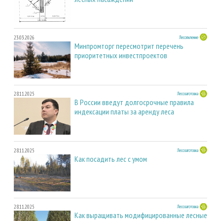
23.03.2026
Лесопиление
Минпромторг пересмотрит перечень
приоритетных инвестпроектов
28.11.2025
Лесозаготовка
В России введут долгосрочные правила
индексации платы за аренду леса
28.11.2025
Лесозаготовка
Как посадить лес с умом
28.11.2025
Лесозаготовка
Как выращивать модифицированные лесные