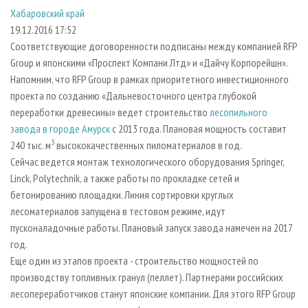
СУШКА ДРЕВЕСИНЫ
ПЕРСОНЫ
КОНТАКТЫ
РЕКЛАМА
Хабаровский край
19.12.2016 17:52
ПРОИЗВОДСТВО ДРЕВЕСНЫХ ПЛИТ
МОБИЛЬНЫЕ ВЫСТАВКИ
РЕКЛАМА НА САЙТЕ
Соответствующие договоренности подписаны между компанией RFP
ДЕРЕВЯННОЕ ДОМОСТРОЕНИЕ
ОФИЦИАЛЬНЫЕ ДЕЛЕГАЦИИ
Group и японскими «Проспект Компани Лтд» и «Дайчу Корпорейшн».
ПРОИЗВОДСТВО МЕБЕЛИ
ПРИОРИТЕТНЫЕ ИНВЕСТПРОЕКТЫ
Напомним, что RFP Group в рамках приоритетного инвестиционного
проекта по созданию «Дальневосточного центра глубокой
БИОЭНЕРГЕТИКА
RUSSIAN FORESTRY REVIEW
переработки древесины» ведет строительство
лесопильного
ЦБП
ГАЗЕТА ЛЕСПРОМФОРУМ
завода в городе Амурск
с 2013 года. Плановая мощность составит
3
240 тыс. м
высококачественных пиломатериалов в год.
ИНСТРУМЕНТ И МАТЕРИАЛЫ
БИБЛИОТЕКА СПЕЦИАЛИСТА
Сейчас ведется монтаж технологического оборудования Springer,
Linck, Polytechnik, а также работы по прокладке сетей и
бетонированию площадки. Линия сортировки круглых
лесоматериалов запущена в тестовом режиме, идут
пусконаладочные работы. Плановый запуск завода намечен на 2017
год.
Еще один из этапов проекта - строительство мощностей по
производству топливных гранул (пеллет). Партнерами российских
лесопереработчиков станут японские компании. Для этого RFP Group