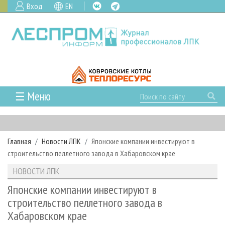
Вход
EN
☰ Меню
ГЛАВНАЯ
РУБРИКИ И ТЕМЫ
Главная
Новости ЛПК
Японские компании инвестируют в
РУБРИКИ ЖУРНАЛА
НОВОСТИ
строительство пеллетного завода в Хабаровском крае
ЛЕСНОЕ ХОЗЯЙСТВО
КАЛЕНДАРЬ СОБЫТИЙ
ПРОЕКТЫ ЛПИ
НОВОСТИ ЛПК
ЛЕСОЗАГОТОВКА
НОВОСТИ ЛПК
АНАЛИТИКА
АРХИВ
Японские компании инвестируют в
ЛЕСОПИЛЕНИЕ
НОВОСТИ ЖУРНАЛА
ПРЕДПРИЯТИЯ ЛПК
АРХИВ ЖУРНАЛОВ
строительство пеллетного завода в
О ЖУРНАЛЕ
Хабаровском крае
ДЕРЕВООБРАБОТКА
НОВОСТИ КОМПАНИЙ
ЛЕСНЫЕ РЕГИОНЫ РОССИИ
СТАТЬИ
ПОДПИСКА
РЕКЛАМОДАТЕЛЯМ