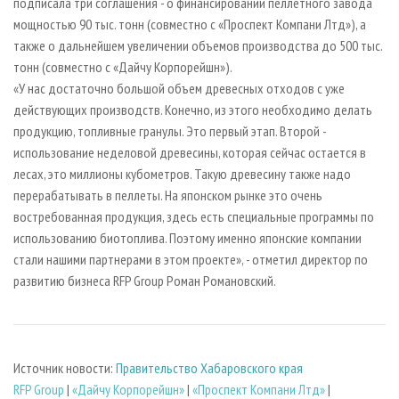
подписала три соглашения - о финансировании пеллетного завода
мощностью 90 тыс. тонн (совместно с «Проспект Компани Лтд»), а
также о дальнейшем увеличении объемов производства до 500 тыс.
тонн (совместно с «Дайчу Корпорейшн»).
«У нас достаточно большой объем древесных отходов с уже
действующих производств. Конечно, из этого необходимо делать
продукцию, топливные гранулы. Это первый этап. Второй -
использование неделовой древесины, которая сейчас остается в
лесах, это миллионы кубометров. Такую древесину также надо
перерабатывать в пеллеты. На японском рынке это очень
востребованная продукция, здесь есть специальные программы по
использованию биотоплива. Поэтому именно японские компании
стали нашими партнерами в этом проекте», - отметил директор по
развитию бизнеса RFP Group Роман Романовский.
Источник новости:
Правительство Хабаровского края
RFP Group
|
«Дайчу Корпорейшн»
|
«Проспект Компани Лтд»
|