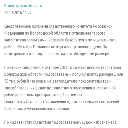
СУШКА ДРЕВЕСИНЫ
ПЕРСОНЫ
КОНТАКТЫ
РЕКЛАМА
Вологодская область
21.12.2016 11:27
ПРОИЗВОДСТВО ДРЕВЕСНЫХ ПЛИТ
МОБИЛЬНЫЕ ВЫСТАВКИ
РЕКЛАМА НА САЙТЕ
ДЕРЕВЯННОЕ ДОМОСТРОЕНИЕ
ОФИЦИАЛЬНЫЕ ДЕЛЕГАЦИИ
Следственными органами Следственного комитета Российской
ПРОИЗВОДСТВО МЕБЕЛИ
ПРИОРИТЕТНЫЕ ИНВЕСТПРОЕКТЫ
Федерации по Вологодской области в отношении первого
заместителя главы администрации Сокольского муниципального
БИОЭНЕРГЕТИКА
RUSSIAN FORESTRY REVIEW
района Михаила Романова возбуждено уголовное дело. Он
ЦБП
ГАЗЕТА ЛЕСПРОМФОРУМ
подозревается в получение взятки в особо крупном размере.
ИНСТРУМЕНТ И МАТЕРИАЛЫ
БИБЛИОТЕКА СПЕЦИАЛИСТА
По версии следствия, в октябре 2016 года, находясь на территории
Вологодской области, подозреваемый получил взятку размере 1 млн
50 тыс. рублей «за оказание взяткодателю покровительства и
способствования в силу должностного положения в незаконной
рубке древесины, произрастающей на землях
сельскохозяйственного назначения одного из сельских поселений
Сокольского муниципального района».
По ходатайству следствия подозреваемому судом избрана мера