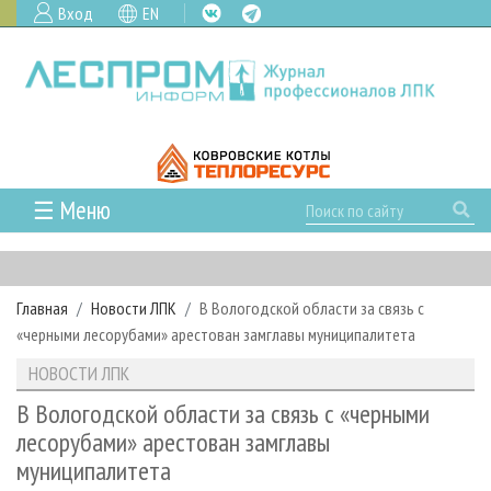
Вход
EN
☰ Меню
ГЛАВНАЯ
РУБРИКИ И ТЕМЫ
Главная
Новости ЛПК
В Вологодской области за связь с
РУБРИКИ ЖУРНАЛА
НОВОСТИ
«черными лесорубами» арестован замглавы муниципалитета
ЛЕСНОЕ ХОЗЯЙСТВО
КАЛЕНДАРЬ СОБЫТИЙ
ПРОЕКТЫ ЛПИ
НОВОСТИ ЛПК
ЛЕСОЗАГОТОВКА
НОВОСТИ ЛПК
АНАЛИТИКА
АРХИВ
В Вологодской области за связь с «черными
ЛЕСОПИЛЕНИЕ
НОВОСТИ ЖУРНАЛА
ПРЕДПРИЯТИЯ ЛПК
АРХИВ ЖУРНАЛОВ
лесорубами» арестован замглавы
О ЖУРНАЛЕ
муниципалитета
ДЕРЕВООБРАБОТКА
НОВОСТИ КОМПАНИЙ
ЛЕСНЫЕ РЕГИОНЫ РОССИИ
СТАТЬИ
ПОДПИСКА
РЕКЛАМОДАТЕЛЯМ