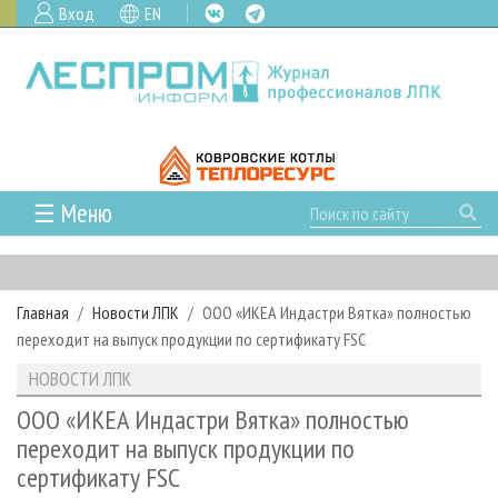
Вход
EN
☰ Меню
ГЛАВНАЯ
РУБРИКИ И ТЕМЫ
Главная
Новости ЛПК
ООО «ИКЕА Индастри Вятка» полностью
РУБРИКИ ЖУРНАЛА
НОВОСТИ
переходит на выпуск продукции по сертификату FSC
ЛЕСНОЕ ХОЗЯЙСТВО
КАЛЕНДАРЬ СОБЫТИЙ
ПРОЕКТЫ ЛПИ
НОВОСТИ ЛПК
ЛЕСОЗАГОТОВКА
НОВОСТИ ЛПК
АНАЛИТИКА
АРХИВ
ООО «ИКЕА Индастри Вятка» полностью
ЛЕСОПИЛЕНИЕ
НОВОСТИ ЖУРНАЛА
ПРЕДПРИЯТИЯ ЛПК
АРХИВ ЖУРНАЛОВ
переходит на выпуск продукции по
О ЖУРНАЛЕ
сертификату FSC
ДЕРЕВООБРАБОТКА
НОВОСТИ КОМПАНИЙ
ЛЕСНЫЕ РЕГИОНЫ РОССИИ
СТАТЬИ
ПОДПИСКА
РЕКЛАМОДАТЕЛЯМ