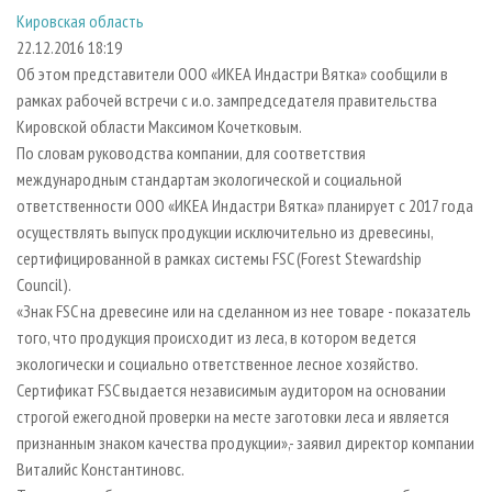
СУШКА ДРЕВЕСИНЫ
ПЕРСОНЫ
КОНТАКТЫ
РЕКЛАМА
Кировская область
22.12.2016 18:19
ПРОИЗВОДСТВО ДРЕВЕСНЫХ ПЛИТ
МОБИЛЬНЫЕ ВЫСТАВКИ
РЕКЛАМА НА САЙТЕ
Об этом представители ООО «ИКЕА Индастри Вятка» сообщили в
ДЕРЕВЯННОЕ ДОМОСТРОЕНИЕ
ОФИЦИАЛЬНЫЕ ДЕЛЕГАЦИИ
рамках рабочей встречи с и.о. зампредседателя правительства
ПРОИЗВОДСТВО МЕБЕЛИ
ПРИОРИТЕТНЫЕ ИНВЕСТПРОЕКТЫ
Кировской области Максимом Кочетковым.
По словам руководства компании, для соответствия
БИОЭНЕРГЕТИКА
RUSSIAN FORESTRY REVIEW
международным стандартам экологической и социальной
ЦБП
ГАЗЕТА ЛЕСПРОМФОРУМ
ответственности ООО «ИКЕА Индастри Вятка» планирует с 2017 года
осуществлять выпуск продукции исключительно из древесины,
ИНСТРУМЕНТ И МАТЕРИАЛЫ
БИБЛИОТЕКА СПЕЦИАЛИСТА
сертифицированной в рамках системы FSC (Forest Stewardship
Council).
«Знак FSC на древесине или на сделанном из нее товаре - показатель
того, что продукция происходит из леса, в котором ведется
экологически и социально ответственное лесное хозяйство.
Сертификат FSC выдается независимым аудитором на основании
строгой ежегодной проверки на месте заготовки леса и является
признанным знаком качества продукции»,- заявил директор компании
Виталийс Константиновс.