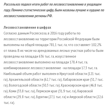
СУШКА ДРЕВЕСИНЫ
ПЕРСОНЫ
КОНТАКТЫ
РЕКЛАМА
Россельхоз подвел итоги работ по лесовосстановлению в уходящем
году. Помимо статистических цифр, были названы лучшие и худшие по
ПРОИЗВОДСТВО ДРЕВЕСНЫХ ПЛИТ
МОБИЛЬНЫЕ ВЫСТАВКИ
РЕКЛАМА НА САЙТЕ
лесовосстановлению регионы РФ.
ДЕРЕВЯННОЕ ДОМОСТРОЕНИЕ
ОФИЦИАЛЬНЫЕ ДЕЛЕГАЦИИ
ПРОИЗВОДСТВО МЕБЕЛИ
Лесовосстановление в цифрах
ПРИОРИТЕТНЫЕ ИНВЕСТПРОЕКТЫ
Согласно данным Рослесхоза, в 2016 году работы по
БИОЭНЕРГЕТИКА
RUSSIAN FORESTRY REVIEW
лесовосстановлению на территории Российской Федерации были
ЦБП
ГАЗЕТА ЛЕСПРОМФОРУМ
выполнены на общей площади 781,1 тыс. га, что составляет 102,2%
от плана. В их числе на арендованных лесных участках работы были
ИНСТРУМЕНТ И МАТЕРИАЛЫ
БИБЛИОТЕКА СПЕЦИАЛИСТА
проведены на площади 636 тыс. га, искусственное
лесовосстановление выполнено на площади 178,4 тыс. га,
комбинированное лесовосстановление - на площади 17,3 тыс. га.
Наибольший объем работ выполнен в Иркутской области (121 тыс.
га), Архангельской области (62,7 тыс. га), Хабаровском крае (51,7 тыс.
га), Вологодской области (50,3 тыс. га), Красноярском крае (46,8 тыс.
га), Коми (33,8 тыс. га), Пермском крае (31,9 тыс. га), Кировской
области (29, 8 тыс. га), Бурятии (27,1 тыс. га) и Амурской области (22,6
тыс. га).