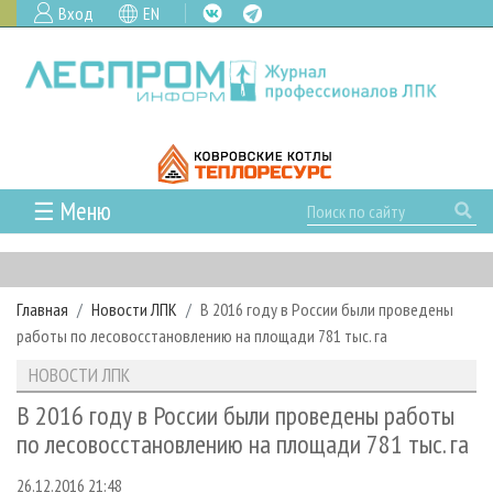
Вход
EN
☰ Меню
ГЛАВНАЯ
РУБРИКИ И ТЕМЫ
Главная
Новости ЛПК
В 2016 году в России были проведены
РУБРИКИ ЖУРНАЛА
НОВОСТИ
работы по лесовосстановлению на площади 781 тыс. га
ЛЕСНОЕ ХОЗЯЙСТВО
КАЛЕНДАРЬ СОБЫТИЙ
ПРОЕКТЫ ЛПИ
НОВОСТИ ЛПК
ЛЕСОЗАГОТОВКА
НОВОСТИ ЛПК
АНАЛИТИКА
АРХИВ
В 2016 году в России были проведены работы
ЛЕСОПИЛЕНИЕ
НОВОСТИ ЖУРНАЛА
ПРЕДПРИЯТИЯ ЛПК
АРХИВ ЖУРНАЛОВ
по лесовосстановлению на площади 781 тыс. га
О ЖУРНАЛЕ
ДЕРЕВООБРАБОТКА
НОВОСТИ КОМПАНИЙ
ЛЕСНЫЕ РЕГИОНЫ РОССИИ
СТАТЬИ
ПОДПИСКА
РЕКЛАМОДАТЕЛЯМ
26.12.2016 21:48