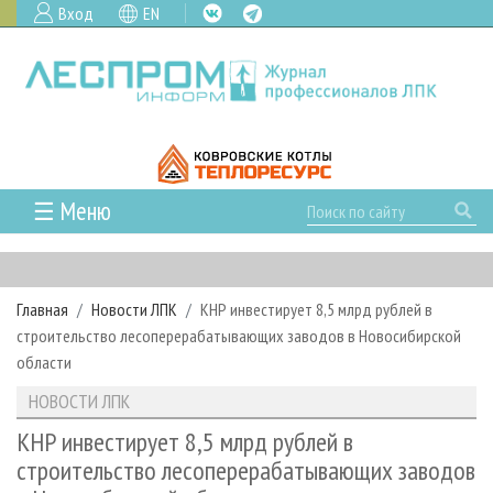
Вход
EN
☰ Меню
ГЛАВНАЯ
РУБРИКИ И ТЕМЫ
Главная
Новости ЛПК
КНР инвестирует 8,5 млрд рублей в
РУБРИКИ ЖУРНАЛА
НОВОСТИ
строительство лесоперерабатывающих заводов в Новосибирской
ЛЕСНОЕ ХОЗЯЙСТВО
КАЛЕНДАРЬ СОБЫТИЙ
области
ПРОЕКТЫ ЛПИ
ЛЕСОЗАГОТОВКА
НОВОСТИ ЛПК
АНАЛИТИКА
НОВОСТИ ЛПК
АРХИВ
ЛЕСОПИЛЕНИЕ
НОВОСТИ ЖУРНАЛА
ПРЕДПРИЯТИЯ ЛПК
АРХИВ ЖУРНАЛОВ
КНР инвестирует 8,5 млрд рублей в
О ЖУРНАЛЕ
строительство лесоперерабатывающих заводов
ДЕРЕВООБРАБОТКА
НОВОСТИ КОМПАНИЙ
ЛЕСНЫЕ РЕГИОНЫ РОССИИ
СТАТЬИ
ПОДПИСКА
РЕКЛАМОДАТЕЛЯМ