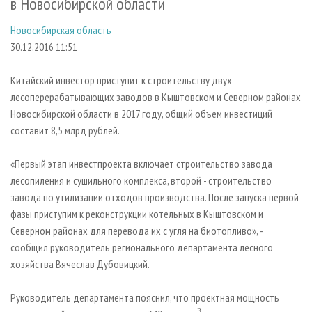
в Новосибирской области
СУШКА ДРЕВЕСИНЫ
ПЕРСОНЫ
КОНТАКТЫ
РЕКЛАМА
Новосибирская область
ПРОИЗВОДСТВО ДРЕВЕСНЫХ ПЛИТ
МОБИЛЬНЫЕ ВЫСТАВКИ
РЕКЛАМА НА САЙТЕ
30.12.2016 11:51
ДЕРЕВЯННОЕ ДОМОСТРОЕНИЕ
ОФИЦИАЛЬНЫЕ ДЕЛЕГАЦИИ
ПРОИЗВОДСТВО МЕБЕЛИ
ПРИОРИТЕТНЫЕ ИНВЕСТПРОЕКТЫ
Китайский инвестор приступит к строительству двух
лесоперерабатывающих заводов в Кыштовском и Северном районах
БИОЭНЕРГЕТИКА
RUSSIAN FORESTRY REVIEW
Новосибирской области в 2017 году, общий объем инвестиций
ЦБП
ГАЗЕТА ЛЕСПРОМФОРУМ
составит 8,5 млрд рублей.
ИНСТРУМЕНТ И МАТЕРИАЛЫ
БИБЛИОТЕКА СПЕЦИАЛИСТА
«Первый этап инвестпроекта включает строительство завода
лесопиления и сушильного комплекса, второй - строительство
завода по утилизации отходов производства. После запуска первой
фазы приступим к реконструкции котельных в Кыштовском и
Северном районах для перевода их с угля на биотопливо», -
сообщил руководитель регионального департамента лесного
хозяйства Вячеслав Дубовицкий.
Руководитель департамента пояснил, что проектная мощность
3