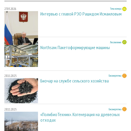
27.05.2026
Тема номера
Интервью с главой РЭО Рашидом Исмаиловым
28.11.2025
Лесопиление
Northsaw. Пакетоформирующие машины
28.11.2025
Биоэнергетика
Биочар на службе сельского хозяйства
28.11.2025
Биоэнергетика
«ПолиБиоТехник». Когенерация на древесных
отходах