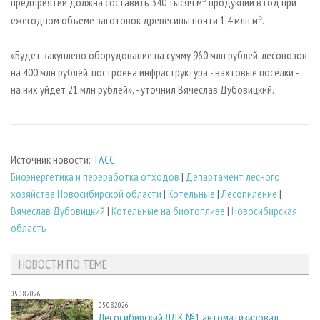
предприятий должна составить 340 тысяч м
продукции в год при
3
ежегодном объеме заготовок древесины почти 1,4 млн м
.
«Будет закуплено оборудование на сумму 960 млн рублей, лесовозов
на 400 млн рублей, построена инфраструктура - вахтовые поселки -
на них уйдет 21 млн рублей», - уточнил Вячеслав Дубовицкий.
Источник новости:
ТАСС
Биoэнергетика и переработка отходов
|
Департамент лесного
хозяйства Новосибирской области
|
Котельные
|
Лесопиление
|
Вячеслав Дубовицкий
|
Котельные на биотопливе
|
Новосибирская
область
НОВОСТИ ПО ТЕМЕ
05.08.2026
05.08.2026
Лесосибирский ЛДК №1 автоматизировал