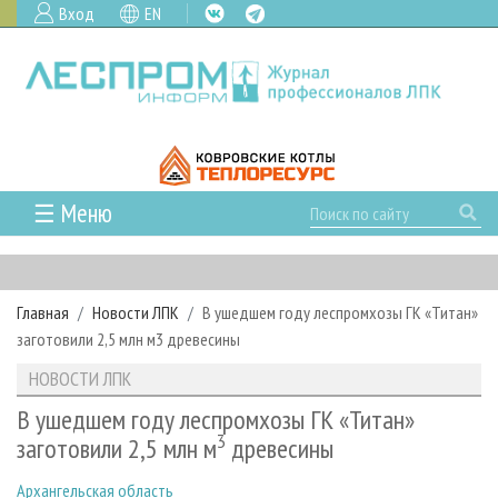
Вход
EN
☰ Меню
ГЛАВНАЯ
РУБРИКИ И ТЕМЫ
Главная
Новости ЛПК
В ушедшем году леспромхозы ГК «Титан»
РУБРИКИ ЖУРНАЛА
НОВОСТИ
заготовили 2,5 млн м3 древесины
ЛЕСНОЕ ХОЗЯЙСТВО
КАЛЕНДАРЬ СОБЫТИЙ
ПРОЕКТЫ ЛПИ
НОВОСТИ ЛПК
ЛЕСОЗАГОТОВКА
НОВОСТИ ЛПК
АНАЛИТИКА
АРХИВ
В ушедшем году леспромхозы ГК «Титан»
ЛЕСОПИЛЕНИЕ
НОВОСТИ ЖУРНАЛА
ПРЕДПРИЯТИЯ ЛПК
3
АРХИВ ЖУРНАЛОВ
заготовили 2,5 млн м
древесины
О ЖУРНАЛЕ
ДЕРЕВООБРАБОТКА
НОВОСТИ КОМПАНИЙ
ЛЕСНЫЕ РЕГИОНЫ РОССИИ
СТАТЬИ
ПОДПИСКА
РЕКЛАМОДАТЕЛЯМ
Архангельская область