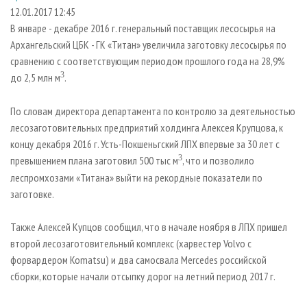
СУШКА ДРЕВЕСИНЫ
ПЕРСОНЫ
КОНТАКТЫ
РЕКЛАМА
12.01.2017 12:45
В январе - декабре 2016 г. генеральный поставщик лесосырья на
ПРОИЗВОДСТВО ДРЕВЕСНЫХ ПЛИТ
МОБИЛЬНЫЕ ВЫСТАВКИ
РЕКЛАМА НА САЙТЕ
Архангельский ЦБК - ГК «Титан» увеличила заготовку лесосырья по
ДЕРЕВЯННОЕ ДОМОСТРОЕНИЕ
ОФИЦИАЛЬНЫЕ ДЕЛЕГАЦИИ
сравнению с соответствующим периодом прошлого года на 28,9%
ПРОИЗВОДСТВО МЕБЕЛИ
3
до 2,5 млн м
.
ПРИОРИТЕТНЫЕ ИНВЕСТПРОЕКТЫ
БИОЭНЕРГЕТИКА
RUSSIAN FORESTRY REVIEW
По словам директора департамента по контролю за деятельностью
ЦБП
ГАЗЕТА ЛЕСПРОМФОРУМ
лесозаготовительных предприятий холдинга Алексея Крупцова, к
концу декабря 2016 г. Усть-Покшеньгский ЛПХ впервые за 30 лет с
ИНСТРУМЕНТ И МАТЕРИАЛЫ
БИБЛИОТЕКА СПЕЦИАЛИСТА
3
превышением плана заготовил 500 тыс м
, что и позволило
леспромхозами «Титана» выйти на рекордные показатели по
заготовке.
Также Алексей Купцов сообщил, что в начале ноября в ЛПХ пришел
второй лесозаготовительный комплекс (харвестер Volvo с
форвардером Komatsu) и два самосвала Mercedes российской
сборки, которые начали отсыпку дорог на летний период 2017 г.