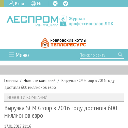
Вход
EN
☰ Меню
ГЛАВНАЯ
РУБРИКИ И ТЕМЫ
Главная
Новости компаний
Выручка SCM Group в 2016 году
РУБРИКИ ЖУРНАЛА
НОВОСТИ
достигла 600 миллионов евро
ЛЕСНОЕ ХОЗЯЙСТВО
КАЛЕНДАРЬ СОБЫТИЙ
ПРОЕКТЫ ЛПИ
НОВОСТИ КОМПАНИЙ
ЛЕСОЗАГОТОВКА
НОВОСТИ ЛПК
АНАЛИТИКА
АРХИВ
Выручка SCM Group в 2016 году достигла 600
ЛЕСОПИЛЕНИЕ
НОВОСТИ ЖУРНАЛА
ПРЕДПРИЯТИЯ ЛПК
АРХИВ ЖУРНАЛОВ
миллионов евро
О ЖУРНАЛЕ
ДЕРЕВООБРАБОТКА
НОВОСТИ КОМПАНИЙ
ЛЕСНЫЕ РЕГИОНЫ РОССИИ
СТАТЬИ
ПОДПИСКА
РЕКЛАМОДАТЕЛЯМ
17.01.2017 21:16