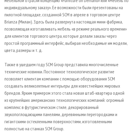
мебельной отрасли концепцию «Furniture on Demand» или «Мебель по
индивидуальному заказу». Ее возможности были презентованы на
пилотной площадке, созданной SCM в апреле в торговом центре
Brianza (Милан). Здесь была развернута настоящая мини-фабрика,
позволяющая изготавливать мебель «в режиме реального времени»
для клиентов торгового центра, которые делали заказы через
простой программный интерфейс, выбирая необходимые им модели,
цвета, размеры и т. д.
Также в ушедшем году SCM Group представила многочисленные
технические новинки. Постоянное технологическое развитие
позволяет клиентам компании с помощью оборудования SCM
создавать великолепные интерьеры для известнейших мировых
брендов. Ярким примером этого стала новая штаб-квартира одной
из крупнейших американских технологических компаний: огромный
комплекс в футуристическом стиле, декорированный
звукопоглощающими панелями, деревянными перегородками и
гигантскими остекленными поверхностями, изготовленными
полностью на станках SCM Group.