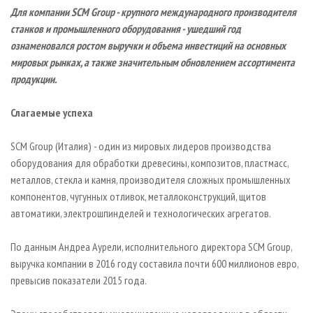
СУШКА ДРЕВЕСИНЫ
ПЕРСОНЫ
КОНТАКТЫ
РЕКЛАМА
Для компании SCM Group - крупного международного производителя
станков и промышленного оборудования - ушедший год
ПРОИЗВОДСТВО ДРЕВЕСНЫХ ПЛИТ
МОБИЛЬНЫЕ ВЫСТАВКИ
РЕКЛАМА НА САЙТЕ
ознаменовался ростом выручки и объема инвестиций на основных
ДЕРЕВЯННОЕ ДОМОСТРОЕНИЕ
ОФИЦИАЛЬНЫЕ ДЕЛЕГАЦИИ
мировых рынках, а также значительным обновлением ассортимента
ПРОИЗВОДСТВО МЕБЕЛИ
продукции.
ПРИОРИТЕТНЫЕ ИНВЕСТПРОЕКТЫ
БИОЭНЕРГЕТИКА
RUSSIAN FORESTRY REVIEW
Слагаемые успеха
ЦБП
ГАЗЕТА ЛЕСПРОМФОРУМ
SCM Group (Италия) - один из мировых лидеров производства
ИНСТРУМЕНТ И МАТЕРИАЛЫ
БИБЛИОТЕКА СПЕЦИАЛИСТА
оборудования для обработки древесины, композитов, пластмасс,
металлов, стекла и камня, производителя сложных промышленных
компонентов, чугунных отливок, металлоконструкций, щитов
автоматики, электрошпинделей и технологических агрегатов.
По данным Андреа Аурели, исполнительного директора SCM Group,
выручка компании в 2016 году составила почти 600 миллионов евро,
превысив показатели 2015 года.