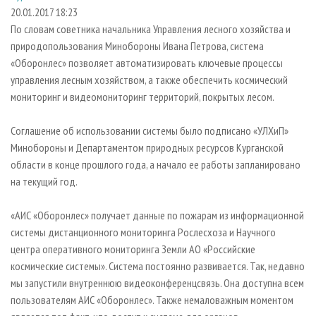
СУШКА ДРЕВЕСИНЫ
ПЕРСОНЫ
КОНТАКТЫ
РЕКЛАМА
20.01.2017 18:23
По словам советника начальника Управления лесного хозяйства и
ПРОИЗВОДСТВО ДРЕВЕСНЫХ ПЛИТ
МОБИЛЬНЫЕ ВЫСТАВКИ
РЕКЛАМА НА САЙТЕ
природопользования Минобороны Ивана Петрова, система
ДЕРЕВЯННОЕ ДОМОСТРОЕНИЕ
ОФИЦИАЛЬНЫЕ ДЕЛЕГАЦИИ
«Оборонлес» позволяет автоматизировать ключевые процессы
ПРОИЗВОДСТВО МЕБЕЛИ
управления лесным хозяйством, а также обеспечить космический
ПРИОРИТЕТНЫЕ ИНВЕСТПРОЕКТЫ
мониторинг и видеомониторинг территорий, покрытых лесом.
БИОЭНЕРГЕТИКА
RUSSIAN FORESTRY REVIEW
ЦБП
ГАЗЕТА ЛЕСПРОМФОРУМ
Соглашение об использовании системы было подписано «УЛХиП»
Минобороны и Департаментом природных ресурсов Курганской
ИНСТРУМЕНТ И МАТЕРИАЛЫ
БИБЛИОТЕКА СПЕЦИАЛИСТА
области в конце прошлого года, а начало ее работы запланировано
на текущий год.
«АИС «Оборонлес» получает данные по пожарам из информационной
системы дистанционного мониторинга Рослесхоза и Научного
центра оперативного мониторинга Земли АО «Российские
космические системы». Система постоянно развивается. Так, недавно
мы запустили внутреннюю видеоконференцсвязь. Она доступна всем
пользователям АИС «Оборонлес». Также немаловажным моментом