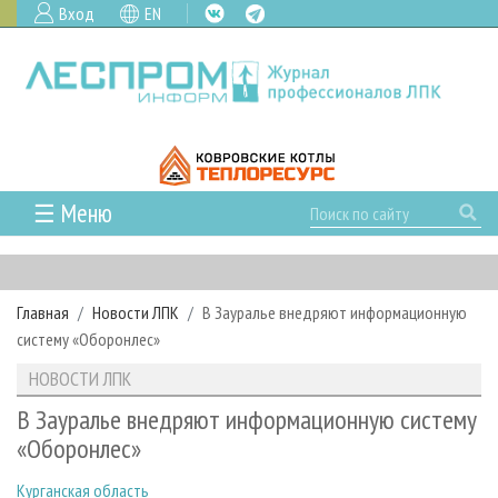
Вход
EN
☰ Меню
ГЛАВНАЯ
РУБРИКИ И ТЕМЫ
Главная
Новости ЛПК
В Зауралье внедряют информационную
РУБРИКИ ЖУРНАЛА
НОВОСТИ
систему «Оборонлес»
ЛЕСНОЕ ХОЗЯЙСТВО
КАЛЕНДАРЬ СОБЫТИЙ
ПРОЕКТЫ ЛПИ
НОВОСТИ ЛПК
ЛЕСОЗАГОТОВКА
НОВОСТИ ЛПК
АНАЛИТИКА
АРХИВ
В Зауралье внедряют информационную систему
ЛЕСОПИЛЕНИЕ
НОВОСТИ ЖУРНАЛА
ПРЕДПРИЯТИЯ ЛПК
АРХИВ ЖУРНАЛОВ
«Оборонлес»
О ЖУРНАЛЕ
ДЕРЕВООБРАБОТКА
НОВОСТИ КОМПАНИЙ
ЛЕСНЫЕ РЕГИОНЫ РОССИИ
СТАТЬИ
ПОДПИСКА
РЕКЛАМОДАТЕЛЯМ
Курганская область