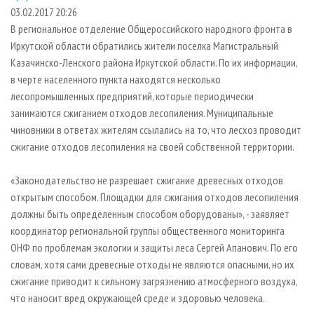
СУШКА ДРЕВЕСИНЫ
ПЕРСОНЫ
КОНТАКТЫ
РЕКЛАМА
03.02.2017 20:26
В региональное отделение Общероссийского народного фронта в
ПРОИЗВОДСТВО ДРЕВЕСНЫХ ПЛИТ
МОБИЛЬНЫЕ ВЫСТАВКИ
РЕКЛАМА НА САЙТЕ
Иркутской области обратились жители поселка Магистральный
ДЕРЕВЯННОЕ ДОМОСТРОЕНИЕ
ОФИЦИАЛЬНЫЕ ДЕЛЕГАЦИИ
Казачинско-Ленского района Иркутской области. По их информации,
ПРОИЗВОДСТВО МЕБЕЛИ
в черте населенного пункта находятся несколько
ПРИОРИТЕТНЫЕ ИНВЕСТПРОЕКТЫ
лесопромышленных предприятий, которые периодически
БИОЭНЕРГЕТИКА
RUSSIAN FORESTRY REVIEW
занимаются сжиганием отходов лесопиления. Муниципальные
ЦБП
ГАЗЕТА ЛЕСПРОМФОРУМ
чиновники в ответах жителям ссылались на то, что лесхоз проводит
сжигание отходов лесопиления на своей собственной территории.
ИНСТРУМЕНТ И МАТЕРИАЛЫ
БИБЛИОТЕКА СПЕЦИАЛИСТА
«Законодательство не разрешает сжигание древесных отходов
открытым способом. Площадки для сжигания отходов лесопиления
должны быть определенным способом оборудованы», - заявляет
координатор региональной группы общественного мониторинга
ОНФ по проблемам экологии и защиты леса Сергей Апанович. По его
словам, хотя сами древесные отходы не являются опасными, но их
сжигание приводит к сильному загрязнению атмосферного воздуха,
что наносит вред окружающей среде и здоровью человека.