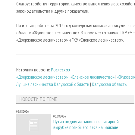
благоустройству территории, качество выполнения лесохозяйст
законодательства и другие показатели.
По итогам работы за 2016 год конкурсная комиссия присудила 
области «Жуковское лесничество». Второе место заняло ГКУ «Ме
«Дзержинское лесничество» и ГКУ «Еленское лесничество».
Источник новости:
Рослесхоз
«Дзержинское лесничество»
|
«Еленское лесничество»
|
«Жуковск
Лучшие лесничества Калужской области
|
Калужская область
НОВОСТИ ПО ТЕМЕ
05.08.2026
05.08.2026
Путин подписал закон о санитарной
вырубке погибшего леса на Байкале