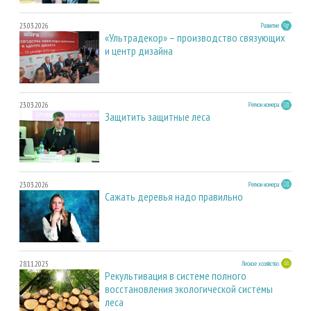
23.03.2026
Развитие
«Ультрадекор» – производство связующих
и центр дизайна
23.03.2026
Регион номера
Защитить защитные леса
23.03.2026
Регион номера
Сажать деревья надо правильно
28.11.2025
Лесное хозяйство
Рекультивация в системе полного
восстановления экологической системы
леса