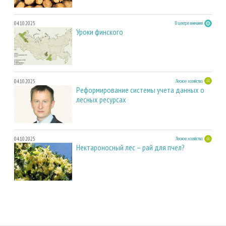
04.10.2025
В центре внимания
Уроки финского
04.10.2025
Лесное хозяйство
Реформирование системы учета данных о
лесных ресурсах
04.10.2025
Лесное хозяйство
Нектароносный лес – рай для пчел?