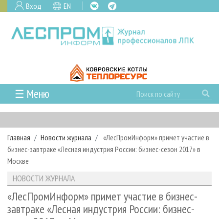
Вход
EN
☰ Меню
ГЛАВНАЯ
РУБРИКИ И ТЕМЫ
Главная
Новости журнала
«ЛесПромИнформ» примет участие в
РУБРИКИ ЖУРНАЛА
НОВОСТИ
бизнес-завтраке «Лесная индустрия России: бизнес-сезон 2017» в
ЛЕСНОЕ ХОЗЯЙСТВО
КАЛЕНДАРЬ СОБЫТИЙ
Москве
ПРОЕКТЫ ЛПИ
ЛЕСОЗАГОТОВКА
НОВОСТИ ЛПК
АНАЛИТИКА
НОВОСТИ ЖУРНАЛА
АРХИВ
ЛЕСОПИЛЕНИЕ
НОВОСТИ ЖУРНАЛА
ПРЕДПРИЯТИЯ ЛПК
АРХИВ ЖУРНАЛОВ
«ЛесПромИнформ» примет участие в бизнес-
О ЖУРНАЛЕ
завтраке «Лесная индустрия России: бизнес-
ДЕРЕВООБРАБОТКА
НОВОСТИ КОМПАНИЙ
ЛЕСНЫЕ РЕГИОНЫ РОССИИ
СТАТЬИ
ПОДПИСКА
РЕКЛАМОДАТЕЛЯМ