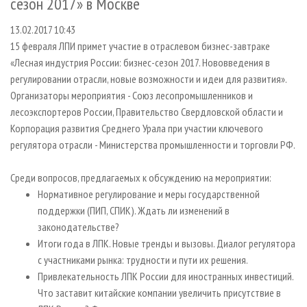
сезон 2017» в Москве
СУШКА ДРЕВЕСИНЫ
ПЕРСОНЫ
КОНТАКТЫ
РЕКЛАМА
13.02.2017 10:43
ПРОИЗВОДСТВО ДРЕВЕСНЫХ ПЛИТ
МОБИЛЬНЫЕ ВЫСТАВКИ
РЕКЛАМА НА САЙТЕ
15 февраля ЛПИ примет участие в отраслевом бизнес-завтраке
ДЕРЕВЯННОЕ ДОМОСТРОЕНИЕ
ОФИЦИАЛЬНЫЕ ДЕЛЕГАЦИИ
«Лесная индустрия России: бизнес-сезон 2017. Нововведения в
ПРОИЗВОДСТВО МЕБЕЛИ
ПРИОРИТЕТНЫЕ ИНВЕСТПРОЕКТЫ
регулировании отрасли, новые возможности и идеи для развития».
Организаторы мероприятия - Союз лесопромышленников и
БИОЭНЕРГЕТИКА
RUSSIAN FORESTRY REVIEW
лесоэкспортеров России, Правительство Свердловской области и
ЦБП
ГАЗЕТА ЛЕСПРОМФОРУМ
Корпорация развития Среднего Урала при участии ключевого
регулятора отрасли - Министерства промышленности и торговли РФ.
ИНСТРУМЕНТ И МАТЕРИАЛЫ
БИБЛИОТЕКА СПЕЦИАЛИСТА
Среди вопросов, предлагаемых к обсуждению на мероприятии:
Нормативное регулирование и меры государственной
поддержки (ПИП, СПИК). Ждать ли изменений в
законодательстве?
Итоги года в ЛПК. Новые тренды и вызовы. Диалог регулятора
с участниками рынка: трудности и пути их решения.
Привлекательность ЛПК России для иностранных инвестиций.
Что заставит китайские компании увеличить присутствие в