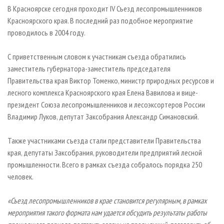
СУШКА ДРЕВЕСИНЫ
ПЕРСОНЫ
КОНТАКТЫ
РЕКЛАМА
В Красноярске сегодня проходит IV Съезд лесопромышленников
Красноярского края. В последний раз подобное мероприятие
ПРОИЗВОДСТВО ДРЕВЕСНЫХ ПЛИТ
МОБИЛЬНЫЕ ВЫСТАВКИ
РЕКЛАМА НА САЙТЕ
проводилось в 2004 году.
ДЕРЕВЯННОЕ ДОМОСТРОЕНИЕ
ОФИЦИАЛЬНЫЕ ДЕЛЕГАЦИИ
ПРОИЗВОДСТВО МЕБЕЛИ
С приветственным словом к участникам съезда обратились
ПРИОРИТЕТНЫЕ ИНВЕСТПРОЕКТЫ
заместитель губернатора-заместитель председателя
БИОЭНЕРГЕТИКА
RUSSIAN FORESTRY REVIEW
Правительства края Виктор Томенко, министр природных ресурсов и
ЦБП
ГАЗЕТА ЛЕСПРОМФОРУМ
лесного комплекса Красноярского края Елена Вавилова и вице-
президент Союза лесопромышленников и лесоэксортеров России
ИНСТРУМЕНТ И МАТЕРИАЛЫ
БИБЛИОТЕКА СПЕЦИАЛИСТА
Владимир Луков, депутат Заксобрания Александр Симановский.
Также участниками съезда стали представители Правительства
края, депутаты Заксобрания, руководители предприятий лесной
промышленности. Всего в рамках съезда собралось порядка 250
человек.
«Съезд лесопромышленников в крае становится регулярным, в рамках
мероприятия такого формата нам удается обсудить результаты работы