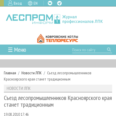
Вход
EN
☰ Меню
ГЛАВНАЯ
РУБРИКИ И ТЕМЫ
Главная
Новости ЛПК
Съезд лесопромышленников
РУБРИКИ ЖУРНАЛА
НОВОСТИ
Красноярского края станет традиционным
ЛЕСНОЕ ХОЗЯЙСТВО
КАЛЕНДАРЬ СОБЫТИЙ
ПРОЕКТЫ ЛПИ
НОВОСТИ ЛПК
ЛЕСОЗАГОТОВКА
НОВОСТИ ЛПК
АНАЛИТИКА
АРХИВ
Съезд лесопромышленников Красноярского края
ЛЕСОПИЛЕНИЕ
НОВОСТИ ЖУРНАЛА
ПРЕДПРИЯТИЯ ЛПК
АРХИВ ЖУРНАЛОВ
станет традиционным
О ЖУРНАЛЕ
ДЕРЕВООБРАБОТКА
НОВОСТИ КОМПАНИЙ
ЛЕСНЫЕ РЕГИОНЫ РОССИИ
СТАТЬИ
ПОДПИСКА
РЕКЛАМОДАТЕЛЯМ
19.08.2010 17:46