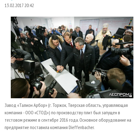
СУШКА ДРЕВЕСИНЫ
ПЕРСОНЫ
КОНТАКТЫ
РЕКЛАМА
13.02.2017 20:42
ПРОИЗВОДСТВО ДРЕВЕСНЫХ ПЛИТ
МОБИЛЬНЫЕ ВЫСТАВКИ
РЕКЛАМА НА САЙТЕ
ДЕРЕВЯННОЕ ДОМОСТРОЕНИЕ
ОФИЦИАЛЬНЫЕ ДЕЛЕГАЦИИ
ПРОИЗВОДСТВО МЕБЕЛИ
ПРИОРИТЕТНЫЕ ИНВЕСТПРОЕКТЫ
БИОЭНЕРГЕТИКА
RUSSIAN FORESTRY REVIEW
ЦБП
ГАЗЕТА ЛЕСПРОМФОРУМ
ИНСТРУМЕНТ И МАТЕРИАЛЫ
БИБЛИОТЕКА СПЕЦИАЛИСТА
Завод «Талион Арбор» (г. Торжок, Тверская область, управляющая
компания - ООО «СТОД») по производству плит был запущен в
тестовом режиме в сентябре 2016 года. Основное оборудование на
предприятие поставила компания Dieffenbacher.