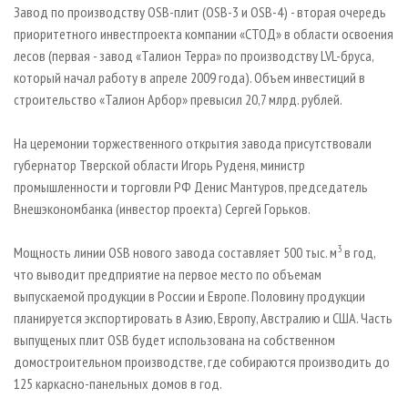
Завод по производству OSB-плит (OSB-3 и OSB-4) - вторая очередь
приоритетного инвестпроекта компании «СТОД» в области освоения
лесов (первая - завод «Талион Терра» по производству LVL-бруса,
который начал работу в апреле 2009 года). Объем инвестиций в
строительство «Талион Арбор» превысил 20,7 млрд. рублей.
На церемонии торжественного открытия завода присутствовали
губернатор Тверской области Игорь Руденя, министр
промышленности и торговли РФ Денис Мантуров, председатель
Внешэкономбанка (инвестор проекта) Сергей Горьков.
3
Мощность линии OSB нового завода составляет 500 тыс. м
в год,
что выводит предприятие на первое место по объемам
выпускаемой продукции в России и Европе. Половину продукции
планируется экспортировать в Азию, Европу, Австралию и США. Часть
выпущеных плит OSB будет использована на собственном
домостроительном производстве, где собираются производить до
125 каркасно-панельных домов в год.