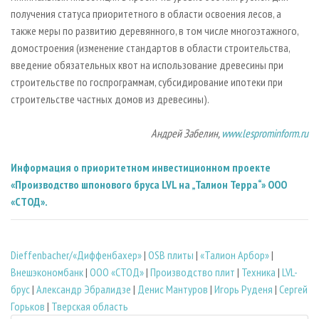
получения статуса приоритетного в области освоения лесов, а
также меры по развитию деревянного, в том числе многоэтажного,
домостроения (изменение стандартов в области строительства,
введение обязательных квот на использование древесины при
строительстве по госпрограммам, субсидирование ипотеки при
строительстве частных домов из древесины).
Андрей Забелин,
www.lesprominform.ru
Информация о приоритетном инвестиционном проекте
«Производство шпонового бруса LVL на „Талион Терра“» ООО
«СТОД».
Dieffenbacher/«Диффенбахер»
|
OSB плиты
|
«Талион Арбор»
|
Внешэкономбанк
|
ООО «СТОД»
|
Производство плит
|
Техника
|
LVL-
брус
|
Александр Эбралидзе
|
Денис Мантуров
|
Игорь Руденя
|
Сергей
Горьков
|
Тверская область