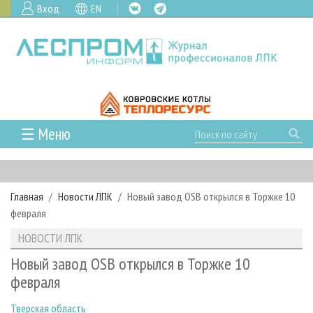
Вход
EN
☰ Меню
ГЛАВНАЯ
РУБРИКИ И ТЕМЫ
Главная
Новости ЛПК
Новый завод OSB открылся в Торжке 10
РУБРИКИ ЖУРНАЛА
НОВОСТИ
февраля
ЛЕСНОЕ ХОЗЯЙСТВО
КАЛЕНДАРЬ СОБЫТИЙ
ПРОЕКТЫ ЛПИ
НОВОСТИ ЛПК
ЛЕСОЗАГОТОВКА
НОВОСТИ ЛПК
АНАЛИТИКА
АРХИВ
Новый завод OSB открылся в Торжке 10
ЛЕСОПИЛЕНИЕ
НОВОСТИ ЖУРНАЛА
ПРЕДПРИЯТИЯ ЛПК
АРХИВ ЖУРНАЛОВ
февраля
О ЖУРНАЛЕ
ДЕРЕВООБРАБОТКА
НОВОСТИ КОМПАНИЙ
ЛЕСНЫЕ РЕГИОНЫ РОССИИ
СТАТЬИ
ПОДПИСКА
РЕКЛАМОДАТЕЛЯМ
Тверская область