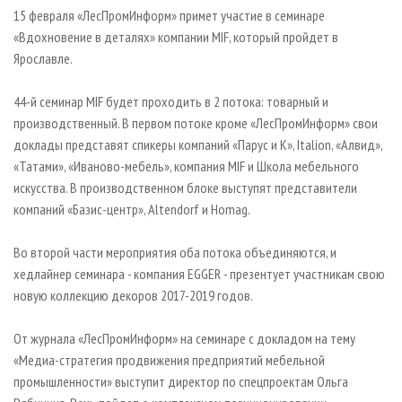
СУШКА ДРЕВЕСИНЫ
ПЕРСОНЫ
КОНТАКТЫ
РЕКЛАМА
15 февраля «ЛесПромИнформ» примет участие в семинаре
«Вдохновение в деталях» компании MIF, который пройдет в
ПРОИЗВОДСТВО ДРЕВЕСНЫХ ПЛИТ
МОБИЛЬНЫЕ ВЫСТАВКИ
РЕКЛАМА НА САЙТЕ
Ярославле.
ДЕРЕВЯННОЕ ДОМОСТРОЕНИЕ
ОФИЦИАЛЬНЫЕ ДЕЛЕГАЦИИ
ПРОИЗВОДСТВО МЕБЕЛИ
44-й семинар MIF будет проходить в 2 потока: товарный и
ПРИОРИТЕТНЫЕ ИНВЕСТПРОЕКТЫ
производственный. В первом потоке кроме «ЛесПромИнформ» свои
БИОЭНЕРГЕТИКА
RUSSIAN FORESTRY REVIEW
доклады представят спикеры компаний «Парус и К», Italion, «Алвид»,
ЦБП
ГАЗЕТА ЛЕСПРОМФОРУМ
«Татами», «Иваново-мебель», компания MIF и Школа мебельного
искусства. В производственном блоке выступят представители
ИНСТРУМЕНТ И МАТЕРИАЛЫ
БИБЛИОТЕКА СПЕЦИАЛИСТА
компаний «Базис-центр», Altendorf и Homag.
Во второй части мероприятия оба потока объединяются, и
хедлайнер семинара - компания EGGER - презентует участникам свою
новую коллекцию декоров 2017-2019 годов.
От журнала «ЛесПромИнформ» на семинаре с докладом на тему
«Медиа-стратегия продвижения предприятий мебельной
промышленности» выступит директор по спецпроектам Ольга