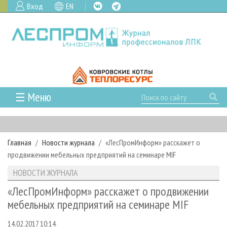
Вход
EN
☰ Меню
ГЛАВНАЯ
РУБРИКИ И ТЕМЫ
Главная
Новости журнала
«ЛесПромИнформ» расскажет о
РУБРИКИ ЖУРНАЛА
НОВОСТИ
продвижении мебельных предприятий на семинаре MIF
ЛЕСНОЕ ХОЗЯЙСТВО
КАЛЕНДАРЬ СОБЫТИЙ
ПРОЕКТЫ ЛПИ
НОВОСТИ ЖУРНАЛА
ЛЕСОЗАГОТОВКА
НОВОСТИ ЛПК
АНАЛИТИКА
АРХИВ
«ЛесПромИнформ» расскажет о продвижении
ЛЕСОПИЛЕНИЕ
НОВОСТИ ЖУРНАЛА
ПРЕДПРИЯТИЯ ЛПК
АРХИВ ЖУРНАЛОВ
мебельных предприятий на семинаре MIF
О ЖУРНАЛЕ
ДЕРЕВООБРАБОТКА
НОВОСТИ КОМПАНИЙ
ЛЕСНЫЕ РЕГИОНЫ РОССИИ
СТАТЬИ
ПОДПИСКА
РЕКЛАМОДАТЕЛЯМ
14.02.2017 10:14