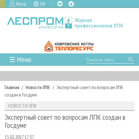
Вход
EN
☰ Меню
ГЛАВНАЯ
РУБРИКИ И ТЕМЫ
Главная
Новости ЛПК
Экспертный совет по вопросам ЛПК
РУБРИКИ ЖУРНАЛА
НОВОСТИ
создан в Госдуме
ЛЕСНОЕ ХОЗЯЙСТВО
КАЛЕНДАРЬ СОБЫТИЙ
ПРОЕКТЫ ЛПИ
НОВОСТИ ЛПК
ЛЕСОЗАГОТОВКА
НОВОСТИ ЛПК
АНАЛИТИКА
АРХИВ
Экспертный совет по вопросам ЛПК создан в
ЛЕСОПИЛЕНИЕ
НОВОСТИ ЖУРНАЛА
ПРЕДПРИЯТИЯ ЛПК
АРХИВ ЖУРНАЛОВ
Госдуме
О ЖУРНАЛЕ
ДЕРЕВООБРАБОТКА
НОВОСТИ КОМПАНИЙ
ЛЕСНЫЕ РЕГИОНЫ РОССИИ
СТАТЬИ
ПОДПИСКА
РЕКЛАМОДАТЕЛЯМ
15.02.2017 17:37