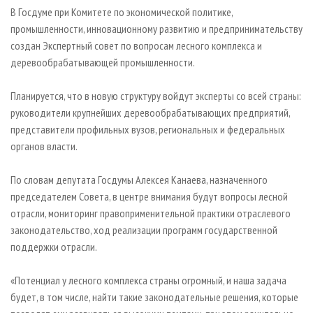
СУШКА ДРЕВЕСИНЫ
ПЕРСОНЫ
КОНТАКТЫ
РЕКЛАМА
В Госдуме при Комитете по экономической политике,
промышленности, инновационному развитию и предпринимательству
ПРОИЗВОДСТВО ДРЕВЕСНЫХ ПЛИТ
МОБИЛЬНЫЕ ВЫСТАВКИ
РЕКЛАМА НА САЙТЕ
создан Экспертный совет по вопросам лесного комплекса и
ДЕРЕВЯННОЕ ДОМОСТРОЕНИЕ
ОФИЦИАЛЬНЫЕ ДЕЛЕГАЦИИ
деревообрабатывающей промышленности.
ПРОИЗВОДСТВО МЕБЕЛИ
ПРИОРИТЕТНЫЕ ИНВЕСТПРОЕКТЫ
Планируется, что в новую структуру войдут эксперты со всей страны:
БИОЭНЕРГЕТИКА
RUSSIAN FORESTRY REVIEW
руководители крупнейших деревообрабатывающих предприятий,
ЦБП
ГАЗЕТА ЛЕСПРОМФОРУМ
представители профильных вузов, региональных и федеральных
органов власти.
ИНСТРУМЕНТ И МАТЕРИАЛЫ
БИБЛИОТЕКА СПЕЦИАЛИСТА
По словам депутата Госдумы Алексея Канаева, назначенного
председателем Совета, в центре внимания будут вопросы лесной
отрасли, мониторинг правоприменительной практики отраслевого
законодательство, ход реализации программ государственной
поддержки отрасли.
«Потенциал у лесного комплекса страны огромный, и наша задача
будет, в том числе, найти такие законодательные решения, которые