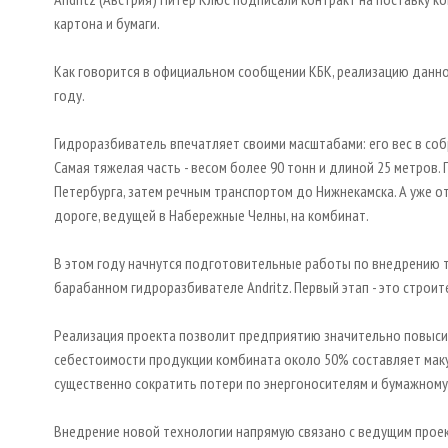
картона и бумаги.
Как говорится в официальном сообщении КБК, реализацию данног
году.
Гидроразбиватель впечатляет своими масштабами: его вес в собр
Самая тяжелая часть - весом более 90 тонн и длиной 25 метров.
Петербурга, затем речным транспортом до Нижнекамска. А уже 
дороге, ведущей в Набережные Челны, на комбинат.
В этом году начнутся подготовительные работы по внедрению 
барабанном гидроразбивателе Andritz. Первый этап - это строи
Реализация проекта позволит предприятию значительно повысит
себестоимости продукции комбината около 50% составляет мак
существенно сократить потери по энергоносителям и бумажному
Внедрение новой технологии напрямую связано с ведущим прое