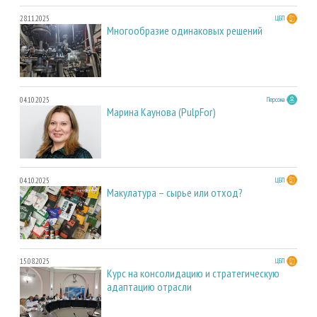
28.11.2025
ЦБП
Многообразие одинаковых решений
04.10.2025
Персона
Марина Каунова (PulpFor)
04.10.2025
ЦБП
Макулатура – сырье или отход?
15.08.2025
ЦБП
Курс на консолидацию и стратегическую
адаптацию отрасли