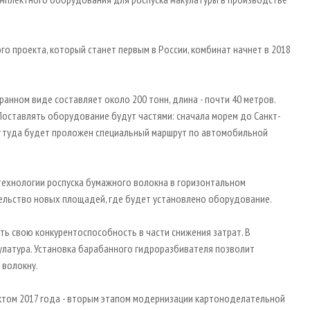
о проекта, который станет первым в России, комбинат начнет в 2018
анном виде составляет около 200 тонн, длина - почти 40 метров.
 Поставлять оборудование будут частями: сначала морем до Санкт-
оттуда будет проложен специальный маршрут по автомобильной
технологии роспуска бумажного волокна в горизонтальном
тельство новых площадей, где будет установлено оборудование.
ь свою конкурентоспособность в части снижения затрат. В
улатура. Установка барабанного гидроразбивателя позволит
 волокну.
ктом 2017 года - вторым этапом модернизации картоноделательной