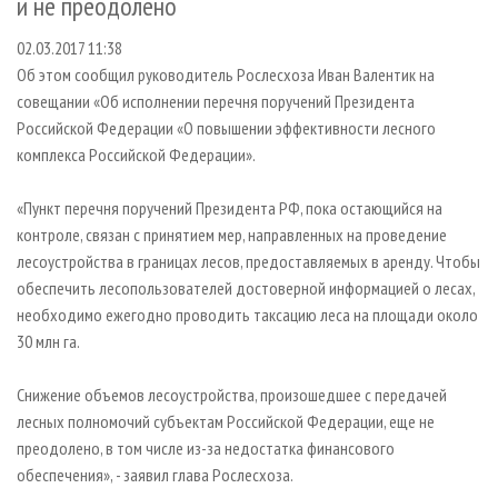
и не преодолено
СУШКА ДРЕВЕСИНЫ
ПЕРСОНЫ
КОНТАКТЫ
РЕКЛАМА
02.03.2017 11:38
ПРОИЗВОДСТВО ДРЕВЕСНЫХ ПЛИТ
МОБИЛЬНЫЕ ВЫСТАВКИ
РЕКЛАМА НА САЙТЕ
Об этом сообщил руководитель Рослесхоза Иван Валентик на
ДЕРЕВЯННОЕ ДОМОСТРОЕНИЕ
ОФИЦИАЛЬНЫЕ ДЕЛЕГАЦИИ
совещании «Об исполнении перечня поручений Президента
ПРОИЗВОДСТВО МЕБЕЛИ
ПРИОРИТЕТНЫЕ ИНВЕСТПРОЕКТЫ
Российской Федерации «О повышении эффективности лесного
комплекса Российской Федерации».
БИОЭНЕРГЕТИКА
RUSSIAN FORESTRY REVIEW
ЦБП
ГАЗЕТА ЛЕСПРОМФОРУМ
«Пункт перечня поручений Президента РФ, пока остающийся на
контроле, связан с принятием мер, направленных на проведение
ИНСТРУМЕНТ И МАТЕРИАЛЫ
БИБЛИОТЕКА СПЕЦИАЛИСТА
лесоустройства в границах лесов, предоставляемых в аренду. Чтобы
обеспечить лесопользователей достоверной информацией о лесах,
необходимо ежегодно проводить таксацию леса на площади около
30 млн га.
Снижение объемов лесоустройства, произошедшее с передачей
лесных полномочий субъектам Российской Федерации, еще не
преодолено, в том числе из-за недостатка финансового
обеспечения», - заявил глава Рослесхоза.