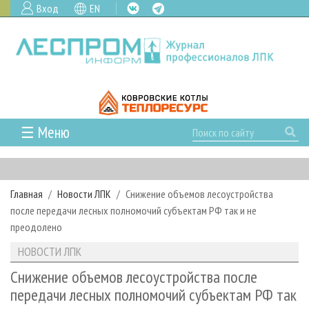
Вход
EN
☰ Меню
ГЛАВНАЯ
РУБРИКИ И ТЕМЫ
Главная
Новости ЛПК
Снижение объемов лесоустройства
РУБРИКИ ЖУРНАЛА
НОВОСТИ
после передачи лесных полномочий субъектам РФ так и не
ЛЕСНОЕ ХОЗЯЙСТВО
КАЛЕНДАРЬ СОБЫТИЙ
преодолено
ПРОЕКТЫ ЛПИ
ЛЕСОЗАГОТОВКА
НОВОСТИ ЛПК
АНАЛИТИКА
НОВОСТИ ЛПК
АРХИВ
ЛЕСОПИЛЕНИЕ
НОВОСТИ ЖУРНАЛА
ПРЕДПРИЯТИЯ ЛПК
АРХИВ ЖУРНАЛОВ
Снижение объемов лесоустройства после
О ЖУРНАЛЕ
передачи лесных полномочий субъектам РФ так
ДЕРЕВООБРАБОТКА
НОВОСТИ КОМПАНИЙ
ЛЕСНЫЕ РЕГИОНЫ РОССИИ
СТАТЬИ
ПОДПИСКА
РЕКЛАМОДАТЕЛЯМ