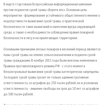
СУШКА ДРЕВЕСИНЫ
ПЕРСОНЫ
КОНТАКТЫ
РЕКЛАМА
В марте стартовала Всероссийская информационная кампания
против поджогов сухой травы «Береги лес». Основная цель
ПРОИЗВОДСТВО ДРЕВЕСНЫХ ПЛИТ
МОБИЛЬНЫЕ ВЫСТАВКИ
РЕКЛАМА НА САЙТЕ
мероприятия - формирование устойчивого общественного мнения о
ДЕРЕВЯННОЕ ДОМОСТРОЕНИЕ
ОФИЦИАЛЬНЫЕ ДЕЛЕГАЦИИ
недопустимости выжигания сухой травы, о практической
ПРОИЗВОДСТВО МЕБЕЛИ
бесполезности таких выжиганий и нанесении вреда окружающей
ПРИОРИТЕТНЫЕ ИНВЕСТПРОЕКТЫ
среде, а также о необходимости соблюдения правил пожарной
БИОЭНЕРГЕТИКА
RUSSIAN FORESTRY REVIEW
безопасности в лесу и на прилегающих территориях.
ЦБП
ГАЗЕТА ЛЕСПРОМФОРУМ
Основными причинами лесных пожаров в весенний период являются
ИНСТРУМЕНТ И МАТЕРИАЛЫ
БИБЛИОТЕКА СПЕЦИАЛИСТА
палы сухой травы на землях сельхозназначения и поджоги сухой
травы гражданами. В ноябре 2015 года были внесены изменения в
Правила противопожарного режима РФ - с этого момента
бесконтрольные выжигания сухой травы категорически запрещены.
За поджог сухой травы грозит не только административная
ответственность со штрафом до 250 тысяч рублей, но и уголовная
ответственность - лишение свободы на срок до 10 лет со штрафом
до 500 тысяч рублей.