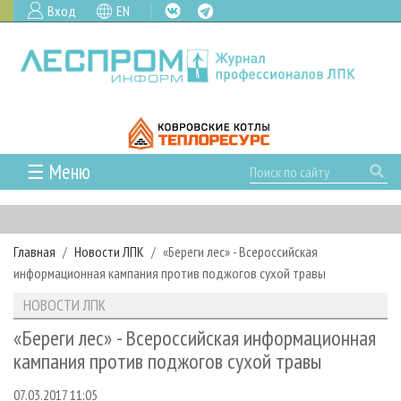
Вход
EN
☰ Меню
ГЛАВНАЯ
РУБРИКИ И ТЕМЫ
Главная
Новости ЛПК
«Береги лес» - Всероссийская
РУБРИКИ ЖУРНАЛА
НОВОСТИ
информационная кампания против поджогов сухой травы
ЛЕСНОЕ ХОЗЯЙСТВО
КАЛЕНДАРЬ СОБЫТИЙ
ПРОЕКТЫ ЛПИ
НОВОСТИ ЛПК
ЛЕСОЗАГОТОВКА
НОВОСТИ ЛПК
АНАЛИТИКА
АРХИВ
«Береги лес» - Всероссийская информационная
ЛЕСОПИЛЕНИЕ
НОВОСТИ ЖУРНАЛА
ПРЕДПРИЯТИЯ ЛПК
АРХИВ ЖУРНАЛОВ
кампания против поджогов сухой травы
О ЖУРНАЛЕ
ДЕРЕВООБРАБОТКА
НОВОСТИ КОМПАНИЙ
ЛЕСНЫЕ РЕГИОНЫ РОССИИ
СТАТЬИ
ПОДПИСКА
РЕКЛАМОДАТЕЛЯМ
07.03.2017 11:05