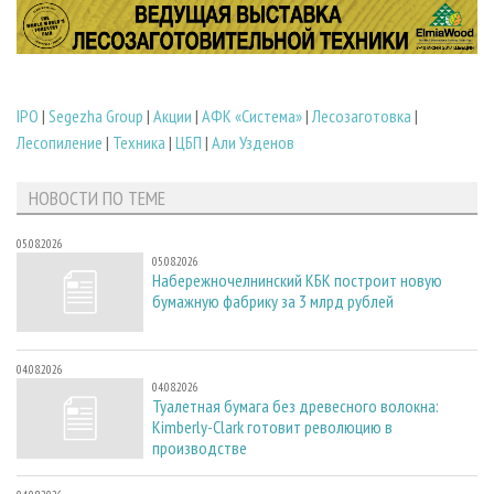
IPO
|
Segezha Group
|
Акции
|
АФК «Система»
|
Лесозаготовка
|
Лесопиление
|
Техника
|
ЦБП
|
Али Узденов
НОВОСТИ ПО ТЕМЕ
05.08.2026
05.08.2026
Набережночелнинский КБК построит новую
бумажную фабрику за 3 млрд рублей
04.08.2026
04.08.2026
Туалетная бумага без древесного волокна:
Kimberly-Clark готовит революцию в
производстве