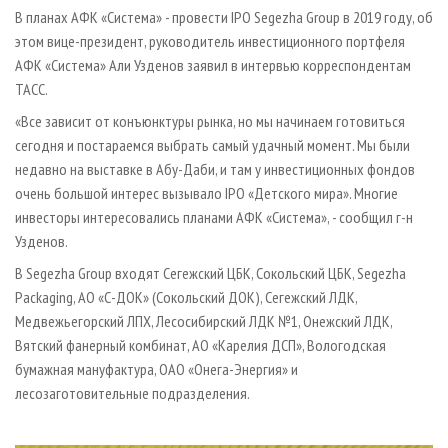
СУШКА ДРЕВЕСИНЫ
ПЕРСОНЫ
КОНТАКТЫ
РЕКЛАМА
В планах АФК «Система» - провести IPO Segezha Group в 2019 году, об
этом вице-президент, руководитель инвестиционного портфеля
ПРОИЗВОДСТВО ДРЕВЕСНЫХ ПЛИТ
МОБИЛЬНЫЕ ВЫСТАВКИ
РЕКЛАМА НА САЙТЕ
АФК «Система» Али Узденов заявил в интервью корреспондентам
ДЕРЕВЯННОЕ ДОМОСТРОЕНИЕ
ОФИЦИАЛЬНЫЕ ДЕЛЕГАЦИИ
ТАСС.
ПРОИЗВОДСТВО МЕБЕЛИ
ПРИОРИТЕТНЫЕ ИНВЕСТПРОЕКТЫ
«Все зависит от конъюнктуры рынка, но мы начинаем готовиться
БИОЭНЕРГЕТИКА
сегодня и постараемся выбрать самый удачный момент. Мы были
RUSSIAN FORESTRY REVIEW
недавно на выставке в Абу-Даби, и там у инвестиционных фондов
ЦБП
ГАЗЕТА ЛЕСПРОМФОРУМ
очень большой интерес вызывало IPO «Детского мира». Многие
ИНСТРУМЕНТ И МАТЕРИАЛЫ
БИБЛИОТЕКА СПЕЦИАЛИСТА
инвесторы интересовались планами АФК «Система», - сообщил г-н
Узденов.
В Segezha Group входят Сегежский ЦБК, Сокольский ЦБК, Segezha
Packaging, АО «С-ДОК» (Сокольский ДОК), Сегежский ЛДК,
Медвежьегорский ЛПХ, Лесосибирский ЛДК №1, Онежский ЛДК,
Вятский фанерный комбинат, АО «Карелия ДСП», Вологодская
бумажная мануфактура, ОАО «Онега-Энергия» и
лесозаготовительные подразделения.