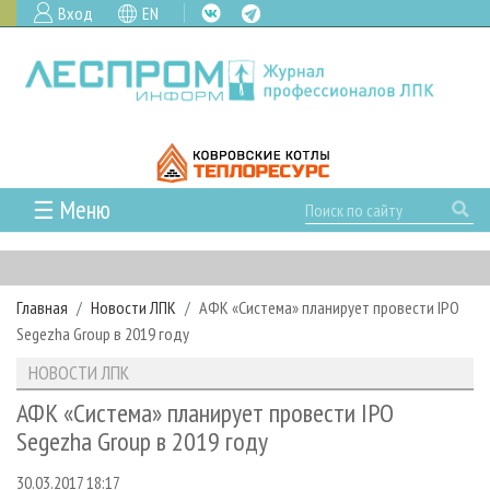
Вход
EN
☰ Меню
ГЛАВНАЯ
РУБРИКИ И ТЕМЫ
Главная
Новости ЛПК
АФК «Система» планирует провести IPO
РУБРИКИ ЖУРНАЛА
НОВОСТИ
Segezha Group в 2019 году
ЛЕСНОЕ ХОЗЯЙСТВО
КАЛЕНДАРЬ СОБЫТИЙ
ПРОЕКТЫ ЛПИ
НОВОСТИ ЛПК
ЛЕСОЗАГОТОВКА
НОВОСТИ ЛПК
АНАЛИТИКА
АРХИВ
АФК «Система» планирует провести IPO
ЛЕСОПИЛЕНИЕ
НОВОСТИ ЖУРНАЛА
ПРЕДПРИЯТИЯ ЛПК
АРХИВ ЖУРНАЛОВ
Segezha Group в 2019 году
О ЖУРНАЛЕ
ДЕРЕВООБРАБОТКА
НОВОСТИ КОМПАНИЙ
ЛЕСНЫЕ РЕГИОНЫ РОССИИ
СТАТЬИ
ПОДПИСКА
РЕКЛАМОДАТЕЛЯМ
30.03.2017 18:17