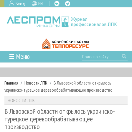
Вход
EN
☰ Меню
ГЛАВНАЯ
РУБРИКИ И ТЕМЫ
Главная
Новости ЛПК
В Львовской области открылось
РУБРИКИ ЖУРНАЛА
НОВОСТИ
украинско-турецкое деревообрабатывающее производство
ЛЕСНОЕ ХОЗЯЙСТВО
КАЛЕНДАРЬ СОБЫТИЙ
ПРОЕКТЫ ЛПИ
НОВОСТИ ЛПК
ЛЕСОЗАГОТОВКА
НОВОСТИ ЛПК
АНАЛИТИКА
АРХИВ
В Львовской области открылось украинско-
ЛЕСОПИЛЕНИЕ
НОВОСТИ ЖУРНАЛА
ПРЕДПРИЯТИЯ ЛПК
АРХИВ ЖУРНАЛОВ
турецкое деревообрабатывающее
О ЖУРНАЛЕ
производство
ДЕРЕВООБРАБОТКА
НОВОСТИ КОМПАНИЙ
ЛЕСНЫЕ РЕГИОНЫ РОССИИ
СТАТЬИ
ПОДПИСКА
РЕКЛАМОДАТЕЛЯМ