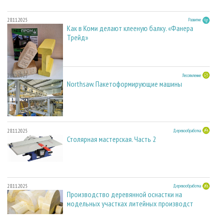
28.11.2025
Развитие
Как в Коми делают клееную балку. «Фанера
Трейд»
28.11.2025
Лесопиление
Northsaw. Пакетоформирующие машины
28.11.2025
Деревообработка
Столярная мастерская. Часть 2
28.11.2025
Деревообработка
Производство деревянной оснастки на
модельных участках литейных производст