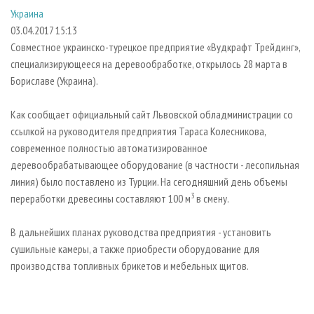
СУШКА ДРЕВЕСИНЫ
ПЕРСОНЫ
КОНТАКТЫ
РЕКЛАМА
Украина
03.04.2017 15:13
ПРОИЗВОДСТВО ДРЕВЕСНЫХ ПЛИТ
МОБИЛЬНЫЕ ВЫСТАВКИ
РЕКЛАМА НА САЙТЕ
Совместное украинско-турецкое предприятие «Вудкрафт Трейдинг»,
ДЕРЕВЯННОЕ ДОМОСТРОЕНИЕ
ОФИЦИАЛЬНЫЕ ДЕЛЕГАЦИИ
специализирующееся на деревообработке, открылось 28 марта в
ПРОИЗВОДСТВО МЕБЕЛИ
ПРИОРИТЕТНЫЕ ИНВЕСТПРОЕКТЫ
Бориславе (Украина).
БИОЭНЕРГЕТИКА
RUSSIAN FORESTRY REVIEW
Как сообщает официальный сайт Львовской обладминистрации со
ЦБП
ГАЗЕТА ЛЕСПРОМФОРУМ
ссылкой на руководителя предприятия Тараса Колесникова,
современное полностью автоматизированное
ИНСТРУМЕНТ И МАТЕРИАЛЫ
БИБЛИОТЕКА СПЕЦИАЛИСТА
деревообрабатывающее оборудование (в частности - лесопильная
линия) было поставлено из Турции. На сегодняшний день объемы
3
переработки древесины составляют 100 м
в смену.
В дальнейших планах руководства предприятия - установить
сушильные камеры, а также приобрести оборудование для
производства топливных брикетов и мебельных щитов.