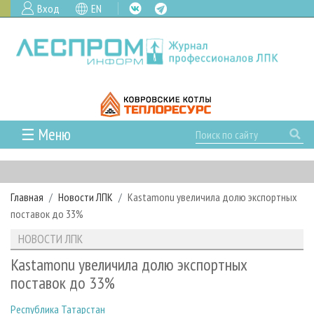
Вход
EN
☰ Меню
ГЛАВНАЯ
РУБРИКИ И ТЕМЫ
Главная
Новости ЛПК
Kastamonu увеличила долю экспортных
РУБРИКИ ЖУРНАЛА
НОВОСТИ
поставок до 33%
ЛЕСНОЕ ХОЗЯЙСТВО
КАЛЕНДАРЬ СОБЫТИЙ
ПРОЕКТЫ ЛПИ
НОВОСТИ ЛПК
ЛЕСОЗАГОТОВКА
НОВОСТИ ЛПК
АНАЛИТИКА
АРХИВ
Kastamonu увеличила долю экспортных
ЛЕСОПИЛЕНИЕ
НОВОСТИ ЖУРНАЛА
ПРЕДПРИЯТИЯ ЛПК
АРХИВ ЖУРНАЛОВ
поставок до 33%
О ЖУРНАЛЕ
ДЕРЕВООБРАБОТКА
НОВОСТИ КОМПАНИЙ
ЛЕСНЫЕ РЕГИОНЫ РОССИИ
СТАТЬИ
ПОДПИСКА
РЕКЛАМОДАТЕЛЯМ
Республика Татарстан