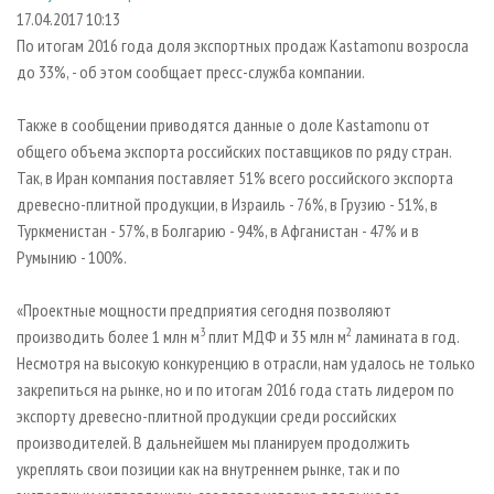
СУШКА ДРЕВЕСИНЫ
ПЕРСОНЫ
КОНТАКТЫ
РЕКЛАМА
17.04.2017 10:13
По итогам 2016 года доля экспортных продаж Kastamonu возросла
ПРОИЗВОДСТВО ДРЕВЕСНЫХ ПЛИТ
МОБИЛЬНЫЕ ВЫСТАВКИ
РЕКЛАМА НА САЙТЕ
до 33%, - об этом сообщает пресс-служба компании.
ДЕРЕВЯННОЕ ДОМОСТРОЕНИЕ
ОФИЦИАЛЬНЫЕ ДЕЛЕГАЦИИ
ПРОИЗВОДСТВО МЕБЕЛИ
Также в сообщении приводятся данные о доле Kastamonu от
ПРИОРИТЕТНЫЕ ИНВЕСТПРОЕКТЫ
общего объема экспорта российских поставщиков по ряду стран.
БИОЭНЕРГЕТИКА
RUSSIAN FORESTRY REVIEW
Так, в Иран компания поставляет 51% всего российского экспорта
ЦБП
ГАЗЕТА ЛЕСПРОМФОРУМ
древесно-плитной продукции, в Израиль - 76%, в Грузию - 51%, в
Туркменистан - 57%, в Болгарию - 94%, в Афганистан - 47% и в
ИНСТРУМЕНТ И МАТЕРИАЛЫ
БИБЛИОТЕКА СПЕЦИАЛИСТА
Румынию - 100%.
«Проектные мощности предприятия сегодня позволяют
3
2
производить более 1 млн м
плит МДФ и 35 млн м
ламината в год.
Несмотря на высокую конкуренцию в отрасли, нам удалось не только
закрепиться на рынке, но и по итогам 2016 года стать лидером по
экспорту древесно-плитной продукции среди российских
производителей. В дальнейшем мы планируем продолжить
укреплять свои позиции как на внутреннем рынке, так и по