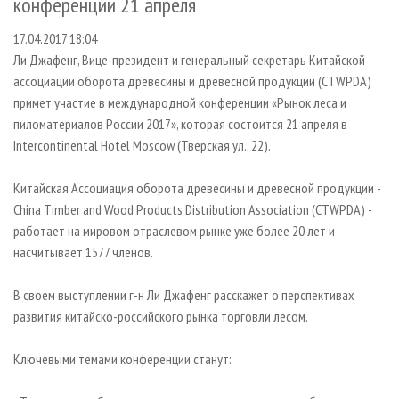
конференции 21 апреля
СУШКА ДРЕВЕСИНЫ
ПЕРСОНЫ
КОНТАКТЫ
РЕКЛАМА
17.04.2017 18:04
ПРОИЗВОДСТВО ДРЕВЕСНЫХ ПЛИТ
МОБИЛЬНЫЕ ВЫСТАВКИ
РЕКЛАМА НА САЙТЕ
Ли Джафенг, Вице-президент и генеральный секретарь Китайской
ДЕРЕВЯННОЕ ДОМОСТРОЕНИЕ
ОФИЦИАЛЬНЫЕ ДЕЛЕГАЦИИ
ассоциации оборота древесины и древесной продукции (CTWPDA)
ПРОИЗВОДСТВО МЕБЕЛИ
ПРИОРИТЕТНЫЕ ИНВЕСТПРОЕКТЫ
примет участие в международной конференции «Рынок леса и
пиломатериалов России 2017», которая состоится 21 апреля в
БИОЭНЕРГЕТИКА
RUSSIAN FORESTRY REVIEW
Intercontinental Hotel Moscow (Тверская ул., 22).
ЦБП
ГАЗЕТА ЛЕСПРОМФОРУМ
Китайская Ассоциация оборота древесины и древесной продукции -
ИНСТРУМЕНТ И МАТЕРИАЛЫ
БИБЛИОТЕКА СПЕЦИАЛИСТА
China Timber and Wood Products Distribution Association (CTWPDA) -
работает на мировом отраслевом рынке уже более 20 лет и
насчитывает 1577 членов.
В своем выступлении г-н Ли Джафенг расскажет о перспективах
развития китайско-российского рынка торговли лесом.
Ключевыми темами конференции станут: