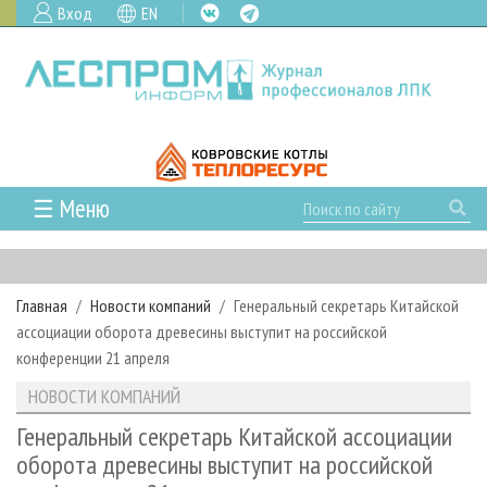
Вход
EN
☰ Меню
ГЛАВНАЯ
РУБРИКИ И ТЕМЫ
Главная
Новости компаний
Генеральный секретарь Китайской
РУБРИКИ ЖУРНАЛА
НОВОСТИ
ассоциации оборота древесины выступит на российской
ЛЕСНОЕ ХОЗЯЙСТВО
КАЛЕНДАРЬ СОБЫТИЙ
конференции 21 апреля
ПРОЕКТЫ ЛПИ
ЛЕСОЗАГОТОВКА
НОВОСТИ ЛПК
АНАЛИТИКА
НОВОСТИ КОМПАНИЙ
АРХИВ
ЛЕСОПИЛЕНИЕ
НОВОСТИ ЖУРНАЛА
ПРЕДПРИЯТИЯ ЛПК
АРХИВ ЖУРНАЛОВ
Генеральный секретарь Китайской ассоциации
О ЖУРНАЛЕ
оборота древесины выступит на российской
ДЕРЕВООБРАБОТКА
НОВОСТИ КОМПАНИЙ
ЛЕСНЫЕ РЕГИОНЫ РОССИИ
СТАТЬИ
ПОДПИСКА
РЕКЛАМОДАТЕЛЯМ