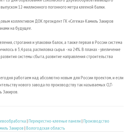
выпуском 12-миллионного погонного метра клееной балки.
удовым коллективом ДОК президент ГК «Сегежа» Камиль Закиров
анами на будущее.
ления, строгания и упаковки балок, а также первая в России система
лось в 3,4 раза, распиловка сырья - на 24%. В планах - увеличение
развития системы сбыта, развитие направления строительства
сегодня работаем над абсолютно новым для России проектом, и если
оительству нового завода по производству так называемых CLT-
ь Закиров.
евообработка
|
Перекрестно-клееные панели
|
Производство
миль Закиров
|
Вологодская область