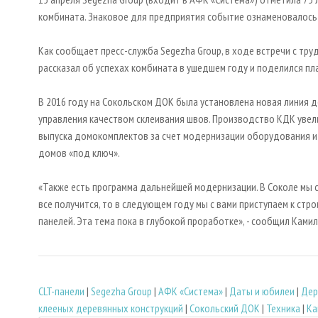
комбината. Знаковое для предприятия событие ознаменовалось 
Как сообщает пресс-служба Segezha Group, в ходе встречи с тр
рассказал об успехах комбината в ушедшем году и поделился пл
В 2016 году на Сокольском ДОК была установлена новая линия де
управления качеством склеивания швов. Производство КДК увеличи
выпуска домокомплектов за счет модернизации оборудования и 
домов «под ключ».
«Также есть программа дальнейшей модернизации. В Соколе мы 
все получится, то в следующем году мы с вами приступаем к стр
панелей. Эта тема пока в глубокой проработке», - сообщил Камил
CLT-панели
|
Segezha Group
|
АФК «Система»
|
Даты и юбилеи
|
Дер
клееных деревянных конструкций
|
Сокольский ДОК
|
Техника
|
Ка