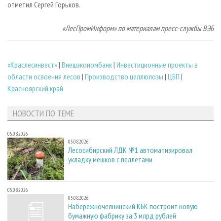
отметил Сергей Горьков.
«ЛесПромИнформ» по материалам пресс-службы ВЭБ
«Краслесинвест»
|
Внешэкономбанк
|
Инвестиционные проекты в
области освоения лесов
|
Производство целлюлозы
|
ЦБП
|
Красноярский край
НОВОСТИ ПО ТЕМЕ
05.08.2026
05.08.2026
Лесосибирский ЛДК №1 автоматизировал
укладку мешков с пеллетами
05.08.2026
05.08.2026
Набережночелнинский КБК построит новую
бумажную фабрику за 3 млрд рублей