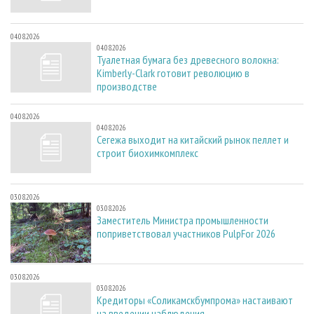
04.08.2026
04.08.2026
Туалетная бумага без древесного волокна:
Kimberly-Clark готовит революцию в
производстве
04.08.2026
04.08.2026
Сегежа выходит на китайский рынок пеллет и
строит биохимкомплекс
03.08.2026
03.08.2026
Заместитель Министра промышленности
поприветствовал участников PulpFor 2026
03.08.2026
03.08.2026
Кредиторы «Соликамскбумпрома» настаивают
на введении наблюдения