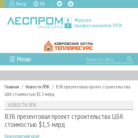
Вход
EN
☰ Меню
ГЛАВНАЯ
РУБРИКИ И ТЕМЫ
Главная
Новости ЛПК
ВЭБ презентовал проект строительства
РУБРИКИ ЖУРНАЛА
НОВОСТИ
ЦБК стоимостью $1,5 млрд
ЛЕСНОЕ ХОЗЯЙСТВО
КАЛЕНДАРЬ СОБЫТИЙ
ПРОЕКТЫ ЛПИ
НОВОСТИ ЛПК
ЛЕСОЗАГОТОВКА
НОВОСТИ ЛПК
АНАЛИТИКА
АРХИВ
ВЭБ презентовал проект строительства ЦБК
ЛЕСОПИЛЕНИЕ
НОВОСТИ ЖУРНАЛА
ПРЕДПРИЯТИЯ ЛПК
АРХИВ ЖУРНАЛОВ
стоимостью $1,5 млрд
О ЖУРНАЛЕ
ДЕРЕВООБРАБОТКА
НОВОСТИ КОМПАНИЙ
ЛЕСНЫЕ РЕГИОНЫ РОССИИ
СТАТЬИ
ПОДПИСКА
РЕКЛАМОДАТЕЛЯМ
Красноярский край