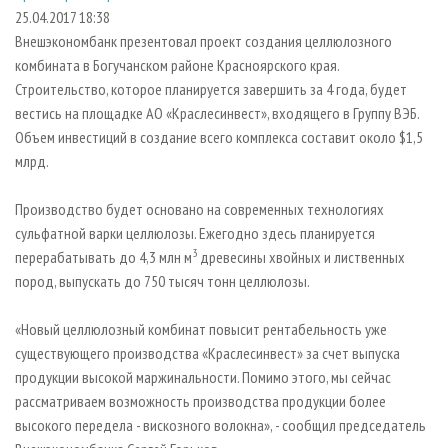
СУШКА ДРЕВЕСИНЫ
ПЕРСОНЫ
КОНТАКТЫ
РЕКЛАМА
25.04.2017 18:38
Внешэкономбанк презентовал проект создания целлюлозного
ПРОИЗВОДСТВО ДРЕВЕСНЫХ ПЛИТ
МОБИЛЬНЫЕ ВЫСТАВКИ
РЕКЛАМА НА САЙТЕ
комбината в Богучанском районе Красноярского края.
ДЕРЕВЯННОЕ ДОМОСТРОЕНИЕ
ОФИЦИАЛЬНЫЕ ДЕЛЕГАЦИИ
Строительство, которое планируется завершить за 4 года, будет
ПРОИЗВОДСТВО МЕБЕЛИ
вестись на площадке АО «Краслесинвест», входящего в Группу ВЭБ.
ПРИОРИТЕТНЫЕ ИНВЕСТПРОЕКТЫ
Объем инвестиций в создание всего комплекса составит около $1,5
БИОЭНЕРГЕТИКА
RUSSIAN FORESTRY REVIEW
млрд.
ЦБП
ГАЗЕТА ЛЕСПРОМФОРУМ
Производство будет основано на современных технологиях
ИНСТРУМЕНТ И МАТЕРИАЛЫ
БИБЛИОТЕКА СПЕЦИАЛИСТА
сульфатной варки целлюлозы. Ежегодно здесь планируется
3
перерабатывать до 4,3 млн м
древесины хвойных и лиственных
пород, выпускать до 750 тысяч тонн целлюлозы.
«Новый целлюлозный комбинат повысит рентабельность уже
существующего производства «Краслесинвест» за счет выпуска
продукции высокой маржинальности. Помимо этого, мы сейчас
рассматриваем возможность производства продукции более
высокого передела - вискозного волокна», - сообщил председатель