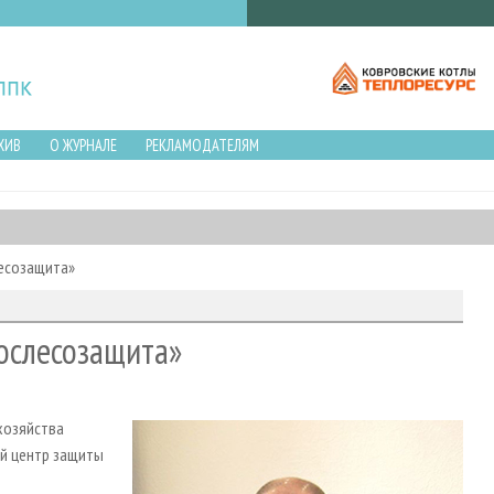
ХИВ
О ЖУРНАЛЕ
РЕКЛАМОДАТЕЛЯМ
есозащита»
ослесозащита»
хозяйства
й центр защиты