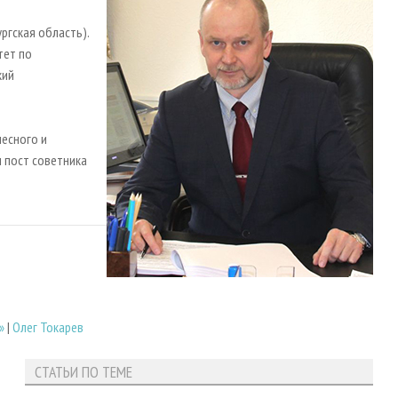
ргская область).
тет по
кий
есного и
 пост советника
»
|
Олег Токарев
СТАТЬИ ПО ТЕМЕ