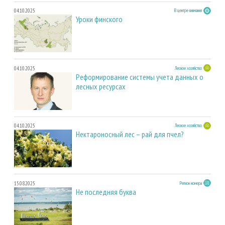
04.10.2025
В центре внимания
Уроки финского
04.10.2025
Лесное хозяйство
Реформирование системы учета данных о
лесных ресурсах
04.10.2025
Лесное хозяйство
Нектароносный лес – рай для пчел?
15.08.2025
Регион номера
Не последняя буква