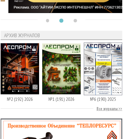
АРХИВ ЖУРНАЛОВ
№2 (192) 2026
№1 (191) 2026
№6 (190) 2025
Все журналы