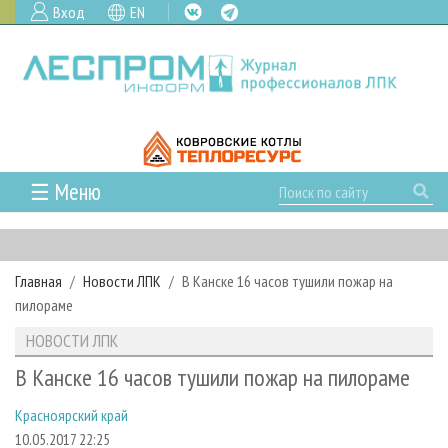
Вход
EN
☰ Меню
ГЛАВНАЯ
РУБРИКИ И ТЕМЫ
Главная
Новости ЛПК
В Канске 16 часов тушили пожар на
РУБРИКИ ЖУРНАЛА
НОВОСТИ
пилораме
ЛЕСНОЕ ХОЗЯЙСТВО
КАЛЕНДАРЬ СОБЫТИЙ
ПРОЕКТЫ ЛПИ
НОВОСТИ ЛПК
ЛЕСОЗАГОТОВКА
НОВОСТИ ЛПК
АНАЛИТИКА
АРХИВ
В Канске 16 часов тушили пожар на пилораме
ЛЕСОПИЛЕНИЕ
НОВОСТИ ЖУРНАЛА
ПРЕДПРИЯТИЯ ЛПК
АРХИВ ЖУРНАЛОВ
О ЖУРНАЛЕ
Красноярский край
ДЕРЕВООБРАБОТКА
НОВОСТИ КОМПАНИЙ
ЛЕСНЫЕ РЕГИОНЫ РОССИИ
СТАТЬИ
ПОДПИСКА
РЕКЛАМОДАТЕЛЯМ
10.05.2017 22:25