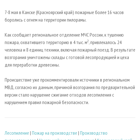
СУШКА ДРЕВЕСИНЫ
ПЕРСОНЫ
КОНТАКТЫ
РЕКЛАМА
7-8 мая в Канске (Красноярский край) пожарные более 16 часов
ПРОИЗВОДСТВО ДРЕВЕСНЫХ ПЛИТ
МОБИЛЬНЫЕ ВЫСТАВКИ
РЕКЛАМА НА САЙТЕ
боролись с огнем на территории пилорамы.
ДЕРЕВЯННОЕ ДОМОСТРОЕНИЕ
ОФИЦИАЛЬНЫЕ ДЕЛЕГАЦИИ
Как сообщает региональное отделение МЧС России, к тушению
ПРОИЗВОДСТВО МЕБЕЛИ
ПРИОРИТЕТНЫЕ ИНВЕСТПРОЕКТЫ
2
пожара, охватившего территорию в 4 тыс. м
, привлекалось 24
БИОЭНЕРГЕТИКА
RUSSIAN FORESTRY REVIEW
человека и 8 единиц техники, включая пожарный поезд. В результате
ЦБП
ГАЗЕТА ЛЕСПРОМФОРУМ
возгорания уничтожены склады с готовой лесопродукцией и цеха
для переработки древесины.
ИНСТРУМЕНТ И МАТЕРИАЛЫ
БИБЛИОТЕКА СПЕЦИАЛИСТА
Происшествие уже прокомментировали источники в региональном
МВД, согласно их данным, причиной возгорания по предварительной
версии стало нарушение сжигание отходов лесопиления с
нарушением правил пожарной безопасности.
Лесопиление
|
Пожар на производстве
|
Производство