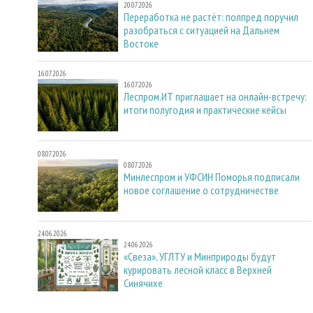
20.07.2026
Переработка не растёт: полпред поручил
разобраться с ситуацией на Дальнем
Востоке
16.07.2026
16.07.2026
Леспром.ИТ приглашает на онлайн-встречу:
итоги полугодия и практические кейсы
08.07.2026
08.07.2026
Минлеспром и УФСИН Поморья подписали
новое соглашение о сотрудничестве
24.06.2026
24.06.2026
«Свеза», УГЛТУ и Минприроды будут
курировать лесной класс в Верхней
Синячихе