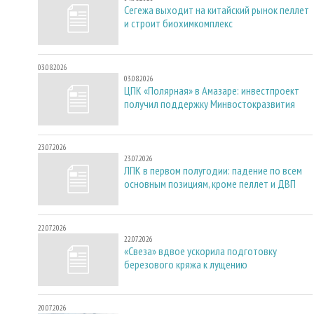
Сегежа выходит на китайский рынок пеллет
и строит биохимкомплекс
03.08.2026
03.08.2026
ЦПК «Полярная» в Амазаре: инвестпроект
получил поддержку Минвостокразвития
23.07.2026
23.07.2026
ЛПК в первом полугодии: падение по всем
основным позициям, кроме пеллет и ДВП
22.07.2026
22.07.2026
«Свеза» вдвое ускорила подготовку
березового кряжа к лущению
20.07.2026