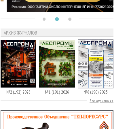
АРХИВ ЖУРНАЛОВ
№2 (192) 2026
№1 (191) 2026
№6 (190) 2025
Все журналы