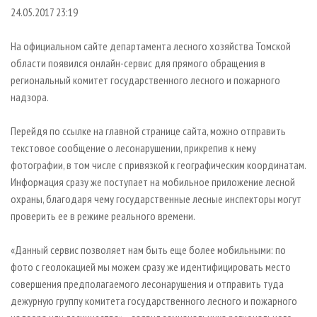
СУШКА ДРЕВЕСИНЫ
ПЕРСОНЫ
КОНТАКТЫ
РЕКЛАМА
24.05.2017 23:19
ПРОИЗВОДСТВО ДРЕВЕСНЫХ ПЛИТ
МОБИЛЬНЫЕ ВЫСТАВКИ
РЕКЛАМА НА САЙТЕ
На официальном сайте департамента лесного хозяйства Томской
ДЕРЕВЯННОЕ ДОМОСТРОЕНИЕ
ОФИЦИАЛЬНЫЕ ДЕЛЕГАЦИИ
области появился онлайн-сервис для прямого обращения в
ПРОИЗВОДСТВО МЕБЕЛИ
региональный комитет государственного лесного и пожарного
ПРИОРИТЕТНЫЕ ИНВЕСТПРОЕКТЫ
надзора.
БИОЭНЕРГЕТИКА
RUSSIAN FORESTRY REVIEW
ЦБП
ГАЗЕТА ЛЕСПРОМФОРУМ
Перейдя по ссылке на главной странице сайта, можно отправить
текстовое сообщение о лесонарушении, прикрепив к нему
ИНСТРУМЕНТ И МАТЕРИАЛЫ
БИБЛИОТЕКА СПЕЦИАЛИСТА
фотографии, в том числе с привязкой к географическим координатам.
Информация сразу же поступает на мобильное приложение лесной
охраны, благодаря чему государственные лесные инспекторы могут
проверить ее в режиме реального времени.
«Данный сервис позволяет нам быть еще более мобильными: по
фото с геолокацией мы можем сразу же идентифицировать место
совершения предполагаемого лесонарушения и отправить туда
дежурную группу комитета государственного лесного и пожарного