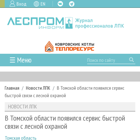
Вход
EN
☰ Меню
ГЛАВНАЯ
РУБРИКИ И ТЕМЫ
Главная
Новости ЛПК
В Томской области появился сервис
РУБРИКИ ЖУРНАЛА
НОВОСТИ
быстрой связи с лесной охраной
ЛЕСНОЕ ХОЗЯЙСТВО
КАЛЕНДАРЬ СОБЫТИЙ
ПРОЕКТЫ ЛПИ
НОВОСТИ ЛПК
ЛЕСОЗАГОТОВКА
НОВОСТИ ЛПК
АНАЛИТИКА
АРХИВ
В Томской области появился сервис быстрой
ЛЕСОПИЛЕНИЕ
НОВОСТИ ЖУРНАЛА
ПРЕДПРИЯТИЯ ЛПК
АРХИВ ЖУРНАЛОВ
связи с лесной охраной
О ЖУРНАЛЕ
ДЕРЕВООБРАБОТКА
НОВОСТИ КОМПАНИЙ
ЛЕСНЫЕ РЕГИОНЫ РОССИИ
СТАТЬИ
ПОДПИСКА
РЕКЛАМОДАТЕЛЯМ
Томская область