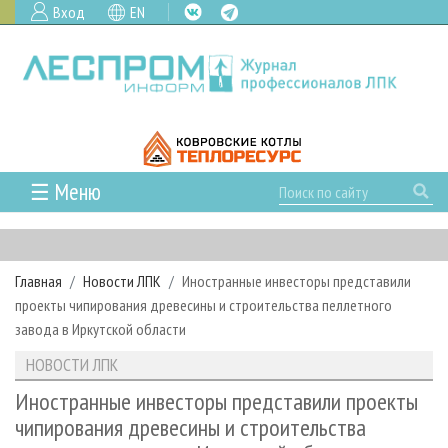
Вход
EN
☰ Меню
ГЛАВНАЯ
РУБРИКИ И ТЕМЫ
Главная
Новости ЛПК
Иностранные инвесторы представили
РУБРИКИ ЖУРНАЛА
НОВОСТИ
проекты чипирования древесины и строительства пеллетного
ЛЕСНОЕ ХОЗЯЙСТВО
КАЛЕНДАРЬ СОБЫТИЙ
завода в Иркутской области
ПРОЕКТЫ ЛПИ
ЛЕСОЗАГОТОВКА
НОВОСТИ ЛПК
АНАЛИТИКА
НОВОСТИ ЛПК
АРХИВ
ЛЕСОПИЛЕНИЕ
НОВОСТИ ЖУРНАЛА
ПРЕДПРИЯТИЯ ЛПК
АРХИВ ЖУРНАЛОВ
Иностранные инвесторы представили проекты
О ЖУРНАЛЕ
чипирования древесины и строительства
ДЕРЕВООБРАБОТКА
НОВОСТИ КОМПАНИЙ
ЛЕСНЫЕ РЕГИОНЫ РОССИИ
СТАТЬИ
ПОДПИСКА
РЕКЛАМОДАТЕЛЯМ