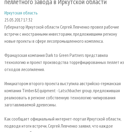
пеллетного завода в Иркутской области
СУШКА ДРЕВЕСИНЫ
ПЕРСОНЫ
КОНТАКТЫ
РЕКЛАМА
Иркутская область
ПРОИЗВОДСТВО ДРЕВЕСНЫХ ПЛИТ
МОБИЛЬНЫЕ ВЫСТАВКИ
РЕКЛАМА НА САЙТЕ
25.05.2017 17:32
ДЕРЕВЯННОЕ ДОМОСТРОЕНИЕ
ОФИЦИАЛЬНЫЕ ДЕЛЕГАЦИИ
Губернатор Иркутской области Сергей Левченко провел рабочие
ПРОИЗВОДСТВО МЕБЕЛИ
ПРИОРИТЕТНЫЕ ИНВЕСТПРОЕКТЫ
встречи с иностранными инвесторами, предложившими региону
новые проекты в сфере лесопромышленного комплекса.
БИОЭНЕРГЕТИКА
RUSSIAN FORESTRY REVIEW
ЦБП
ГАЗЕТА ЛЕСПРОМФОРУМ
Французская компания Dark to Green Partners представила
технологию и проект производства торрефицированных пеллет из
ИНСТРУМЕНТ И МАТЕРИАЛЫ
БИБЛИОТЕКА СПЕЦИАЛИСТА
отходов лесопиления.
Инициатором второго проекта выступила австрийско-германская
компания Timber&Equipment - Latschbacher group, предложившая
реализовать в регионе собственную технологию чипирования
заготавливаемой древесины.
Как сообщает официальный интернет-портал Иркутской области,
подводя итоги встречи, Сергей Левченко заявил, что каждое